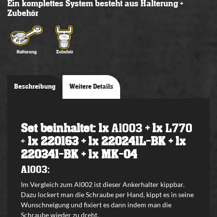
Ein komplettes System besteht aus Halterung +
Zubehör
Beschreibung
Weitere Details
Set beinhaltet: 1x
Al003
+ 1x
L770
+
1x 220163 + 1x 220241L-BK + 1x
220341-BK + 1x MK-04
Al003:
Im Vergleich zum Al002 ist dieser Ankerhalter kippbar.
Dazu lockert man die Schraube per Hand, kippt es in seine
Wunschneigung und fixiert es dann indem man die
Schraube wieder zu dreht.