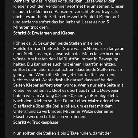
Verhärtung des Pinsels vorzubeugen. Lasse weder den
Kleber noch den Verdünner geöffnet herumstehen. Dieser
ist auch bei kleineren Pausen zu verschließen. Trage als
nächstes auf beide Seiten eine zweite Schicht Kleber auf
und entferne sofort das Isolierband. Lasse es nun 5
Minuten trocknen.
Schritt 3: Erwärmen und Kleben
Föhne ca. 30 Sekunden beide Stellen mit einem
Heißluftfön auf heißester Stufe warm. Niemals zu lange an
einer Stelle lassen, da ansonsten das Material verbrennen
würde. Am besten den Heißluftfön immer in Bewegung
halten. Du kannst es auch mit einem Haarfön erhitzen,
solltest dann aber darauf achten, dass beide Stellen warm
genug sind. Wenn die Stellen jetzt kontaktiert werden,
klebt es sofort. Achte deshalb darauf, dass auf beiden
Seiten Kleber aufgetragen wurde. Wenn nur eine Seite mit
Kleber versehen ist, klebt es überhaupt nicht. Deswegen
haben wir am Anfang 0,3 cm - 0,5 cm größer abgeklebt.
Nach dem Kleben solltest Du mit einer Walze oder einer
Glasflasche über die Stelle rollen, um es fest mit dem
Untergrund zu verbinden. Mit einer Walze oder einer
Flasche werden Luftblasen vermieden.
Schritt 4: Trockenphase
Nun sollten die Stellen 1 bis 2 Tage ruhen, damit der