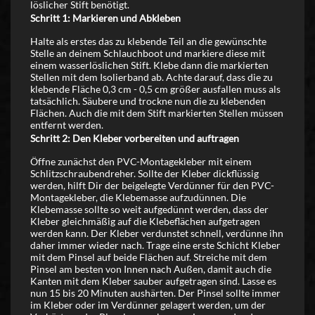
löslicher Stift benötigt.
Schritt 1: Markieren und Abkleben
Halte als erstes das zu klebende Teil an die gewünschte
Stelle an deinem Schlauchboot und markiere diese mit
einem wasserlöslichen Stift. Klebe dann die markierten
Stellen mit dem Isolierband ab. Achte darauf, dass die zu
klebende Fläche 0,3 cm - 0,5 cm größer ausfallen muss als
tatsächlich. Säubere und trockne nun die zu klebenden
Flächen. Auch die mit dem Stift markierten Stellen müssen
entfernt werden.
Schritt 2: Den Kleber vorbereiten und auftragen
Öffne zunächst den PVC-Montagekleber mit einem
Schlitzschraubendreher. Sollte der Kleber dickflüssig
werden, hilft Dir der beigelegte Verdünner für den PVC-
Montagekleber, die Klebemasse aufzudünnen. Die
Klebemasse sollte so weit aufgedünnt werden, dass der
Kleber gleichmäßig auf die Klebeflächen aufgetragen
werden kann. Der Kleber verdunstet schnell, verdünne ihn
daher immer wieder nach. Trage eine erste Schicht Kleber
mit dem Pinsel auf beide Flächen auf. Streiche mit dem
Pinsel am besten von Innen nach Außen, damit auch die
Kanten mit dem Kleber sauber aufgetragen sind. Lasse es
nun 15 bis 20 Minuten aushärten. Der Pinsel sollte immer
im Kleber oder im Verdünner gelagert werden, um der