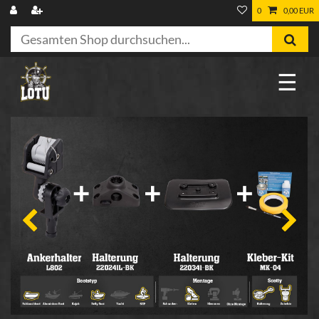
0
0,00 EUR
☰