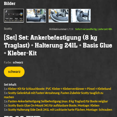
Bilder
Scotty
Artikelnummer
L728
Sofort versandfertig, Lieferzeit 48h
[Set] Set: Ankerbefestigung (8 kg
Traglast) + Halterung 241L + Basis Glue
+ Kleber-Kit
Farbe:
schwarz
schwarz
Set Inhalt:
1 x
Kleber-Kit für Schlauchboote: PVC Kleber + Kleberverdünner + Pinsel + Klebeband
1 x
Scotty Gelenkfuß mit Fasten Verzahnung. Fasten Zubehör Scotty tauglich zu
machen
1 x
Fasten-Ankerbefestigung Seilbefestigung (max. 8 kg Traglast) für Boote neigbar
1 x
Scotty Basis Glue On Mount 341 für aufblasbare Boote, Montage: Kleben
1 x
Scotty Halterung Side Deck 241L mit Locktaste harte Flächen, Montage: Schrauben