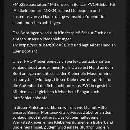
FMp225 ausstatten? Mit unserem Bengar PVC-Kleber Kit
(Artikelnummer: MK-04) kannst Du bequem und
kostenlos von zu Hause das gewünschte Zubehör im
Handumdrehen anbringen.
Das Anbringen wird zum Kinderspiel! Schaut Euch dazu
einfach unsere Videoanleitungen
an:
https://youtu.be/g2OoX5sj3c8
und legt selbst Hand an
Euer Boot an!
Unser PVC-Kleber eignet sich perfekt, um Zubehör am
Schlauchboot anzubringen. Falls Du selbst Hand an dein
Boot anlegen möchtest, ist der Kleber ein Muss für eine
reibungslose Montage. Dieser Kleber wurde speziell für
die Außenhaut der Schlauchboote aus PVC hergestellt.
Mit dem exakt gleichen Kleber baut Bengar auch
Ihre Schlauchboote.
In dieser Anleitung erklären wir dir, wie Du mit Hilfe
unseres Bengar Montage-Kits, diverses Zubehör an dein
Schlauchboot montierst. Das Kit beinhaltet einen
Werkstattkleber, einen Kleberverdünner, ein Isolierband
und einen Pinsel. Zudem wird ein Heißluftfön und ein