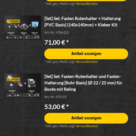
*
inkl. ges. MwSt.
zzgl.
Versandkosten
[Set] Set: Fasten Rutenhalter + Halterung
Set-Artikel
[PVC Basis] (140x140mm) + Kleber Kit
Art.-Nr.: HTpk225
71,00 € *
Artikel anzeigen
*
inkl. ges. MwSt.
zzgl.
Versandkosten
[Set] Set: Fasten-Rutenhalter und Fasten-
Set-Artikel
Halterung [Rohr Basis] (Ø 22 / 25 mm) für
Boote mit Reling
Art.-Nr.: HTr213
53,00 € *
Artikel anzeigen
*
inkl. ges. MwSt.
zzgl.
Versandkosten