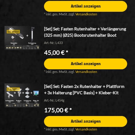
Artikel anzeigen
*
inkl. ges. MwSt.
zzgl.
Versandkosten
[Set] Set: Fasten Rutenhalter + Verlängerung
Set-Artikel
(325 mm) (Ø25) Bootsrutenhalter Boot
Art.-Nr.: L433
45,00 € *
Artikel anzeigen
*
inkl. ges. MwSt.
zzgl.
Versandkosten
[Set] Set: Fasten 2x Rutenhalter + Plattform
Set-Artikel
+ 3x Halterung [PVC Basis] + Kleber-Kit
Art.-Nr.: L454g
175,00 € *
Artikel anzeigen
*
inkl. ges. MwSt.
zzgl.
Versandkosten