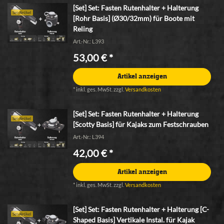
[Set] Set: Fasten Rutenhalter + Halterung
Set-Artikel
[Rohr Basis] (Ø30/32mm) für Boote mit
Reling
Art.-Nr.: L393
53,00 € *
Artikel anzeigen
*
inkl. ges. MwSt.
zzgl.
Versandkosten
[Set] Set: Fasten Rutenhalter + Halterung
Set-Artikel
[Scotty Basis] für Kajaks zum Festschrauben
Art.-Nr.: L394
42,00 € *
Artikel anzeigen
*
inkl. ges. MwSt.
zzgl.
Versandkosten
[Set] Set: Fasten Rutenhalter + Halterung [C-
Set-Artikel
Shaped Basis] Vertikale Instal. für Kajak