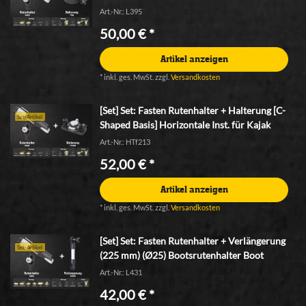
Art.-Nr.: L395
50,00 € *
Artikel anzeigen
*
inkl. ges. MwSt.
zzgl.
Versandkosten
[Set] Set: Fasten Rutenhalter + Halterung [C-
Set-Artikel
Shaped Basis] Horizontale Inst. für Kajak
Art.-Nr.: HTf213
52,00 € *
Artikel anzeigen
*
inkl. ges. MwSt.
zzgl.
Versandkosten
[Set] Set: Fasten Rutenhalter + Verlängerung
Set-Artikel
(225 mm) (Ø25) Bootsrutenhalter Boot
Art.-Nr.: L431
42,00 € *