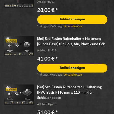
Art.-Nr.: Ht213
28,00 € *
Artikel anzeigen
*
inkl. ges. MwSt.
zzgl.
Versandkosten
[Set] Set: Fasten Rutenhalter + Halterung
Set-Artikel
[Runde Basis] für Holz, Alu, Plastik und Gfk
Art.-Nr.: Htb213
41,00 € *
Artikel anzeigen
*
inkl. ges. MwSt.
zzgl.
Versandkosten
[Set] Set: Fasten-Rutenhalter + Halterung
Set-Artikel
[PVC Basis] (110 mm x 110 mm) für
Schlauchboote
Art.-Nr.: HTp213
51,00 € *