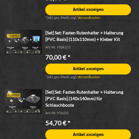
Artikel anzeigen
*
inkl. ges. MwSt.
zzgl.
Versandkosten
[Set] Set: Fasten Rutenhalter + Halterung
Set-Artikel
[PVC Basis] (110x110mm) + Kleber Kit
Art.-Nr.: HTpk213
70,00 € *
Artikel anzeigen
*
inkl. ges. MwSt.
zzgl.
Versandkosten
[Set] Set: Fasten Rutenhalter + Halterung
Set-Artikel
[PVC Basis] (140x140mm) für
Schlauchboote
Art.-Nr.: HTp225
54,70 € *
Artikel anzeigen