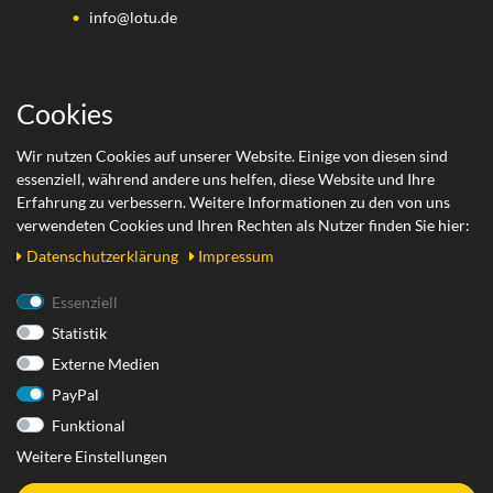
info@lotu.de
Wichtige Links
Cookies
Zahlungsarten
Wir nutzen Cookies auf unserer Website. Einige von diesen sind
essenziell, während andere uns helfen, diese Website und Ihre
Versand
Erfahrung zu verbessern. Weitere Informationen zu den von uns
Retoure
verwendeten Cookies und Ihren Rechten als Nutzer finden Sie hier:
Daten­schutz­erklärung
Impressum
Rechtliches
Essenziell
Statistik
AGB
Externe Medien
Datenschutzerklärung
PayPal
Impressum
Funktional
Widerrufsrecht
Weitere Einstellungen
Widerrufsformular