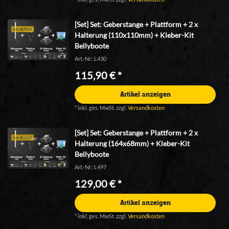
[Set] Set: Geberstange + Plattform + 2 x
Set-Artikel
Halterung (110x110mm) + Kleber-Kit
Bellyboote
Art.-Nr.: L430
115,90 € *
Artikel anzeigen
*
inkl. ges. MwSt.
zzgl.
Versandkosten
[Set] Set: Geberstange + Plattform + 2 x
Set-Artikel
Halterung (164x68mm) + Kleber-Kit
Bellyboote
Art.-Nr.: L497
129,00 € *
Artikel anzeigen
*
inkl. ges. MwSt.
zzgl.
Versandkosten