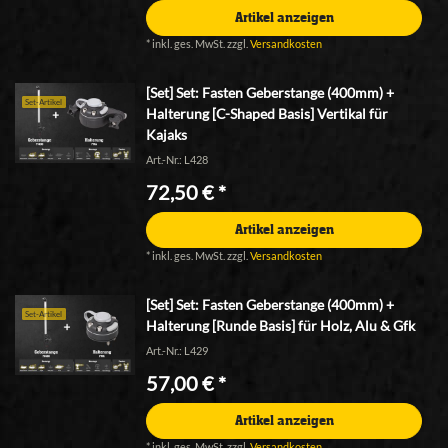
Artikel anzeigen
*
inkl. ges. MwSt.
zzgl.
Versandkosten
[Set] Set: Fasten Geberstange (400mm) +
Set-Artikel
Halterung [C-Shaped Basis] Vertikal für
Kajaks
Art.-Nr.: L428
72,50 € *
Artikel anzeigen
*
inkl. ges. MwSt.
zzgl.
Versandkosten
[Set] Set: Fasten Geberstange (400mm) +
Set-Artikel
Halterung [Runde Basis] für Holz, Alu & Gfk
Art.-Nr.: L429
57,00 € *
Artikel anzeigen
*
inkl. ges. MwSt.
zzgl.
Versandkosten