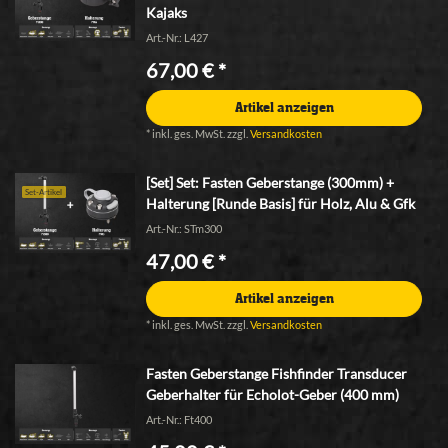
Kajaks
Art.-Nr.: L427
67,00 € *
Artikel anzeigen
*
inkl. ges. MwSt.
zzgl.
Versandkosten
[Set] Set: Fasten Geberstange (300mm) +
Set-Artikel
Halterung [Runde Basis] für Holz, Alu & Gfk
Art.-Nr.: STm300
47,00 € *
Artikel anzeigen
*
inkl. ges. MwSt.
zzgl.
Versandkosten
Fasten Geberstange Fishfinder Transducer
Geberhalter für Echolot-Geber (400 mm)
Art.-Nr.: Ft400