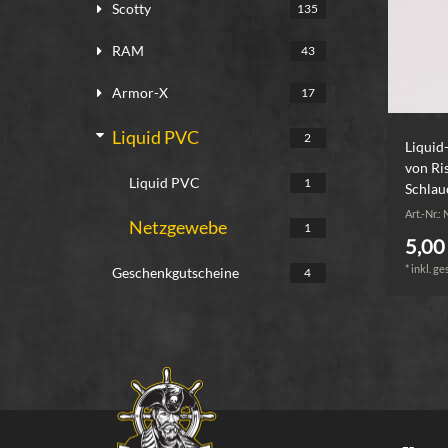
Scotty
135
RAM
43
Armor-X
17
Liquid PVC
2
Liquid
von Ri
Liquid PVC
1
Schlau
Art.-Nr.:
Netzgewebe
1
5,00 
*
inkl. ge
Geschenkgutscheine
4