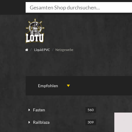
Liquid PVC
Netzgewebe
Fasten
560
Railblaza
309