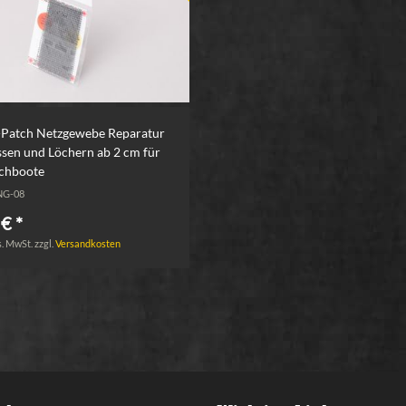
-Patch Netzgewebe Reparatur
ssen und Löchern ab 2 cm für
chboote
 NG-08
€ *
s. MwSt.
zzgl.
Versandkosten