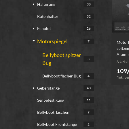
Halterung
38
Rutenhalter
32
Echolot
26
Motorspiegel
7
Motorh
spitze
Alumi
Bellyboot spitzer
3
Art.-Nr.:
Bug
109,
Bellyboot flacher Bug
4
*
inkl. ge
Geberstange
40
Seilbefestigung
11
Bellyboot Taschen
9
Bellyboot Frontstange
2