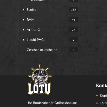
Scotty
135
RAM
43
Armor-X
17
Liquid PVC
2
Geschenkgutscheine
4
Kont
Kont
Ihr Bootszubehör Onlineshop aus
+49 