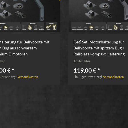
alterung für Bellyboote mit
[Set] Set: Motorhalterung für
m Bug aus schwarzem
Bellyboote mit spitzem Bug +
nium E-motoren
Railblaza kompakt Halterung
 hbsp
Art.-Nr.: hbsr
00 € *
119,00 € *
s. MwSt.
zzgl.
Versandkosten
*
inkl. ges. MwSt.
zzgl.
Versandkosten