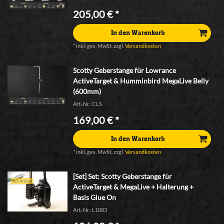
205,00 € *
In den Warenkorb
*
inkl. ges. MwSt.
zzgl.
Versandkosten
Scotty Geberstange für Lowrance
ActiveTarget & Humminbird MegaLive Belly
(600mm)
Art.-Nr.: CLS
169,00 € *
In den Warenkorb
*
inkl. ges. MwSt.
zzgl.
Versandkosten
[Set] Set: Scotty Geberstange für
Set-Artikel
ActiveTarget & MegaLive + Halterung +
Basis Glue On
Art.-Nr.: L1083