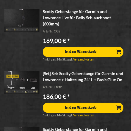
Scotty Geberstange für Garmin und
Lowrance Live für Belly Schlauchboot
(600mm)
Art.-Nr.: CGS
169,00 € *
In den Warenkorb
*
inkl. ges. MwSt.
zzgl.
Versandkosten
[Set] Set: Scotty Geberstange für Garmin und
Set-Artikel
Lowrance + Halterung 241L + Basis Glue On
Art.-Nr.: L1081
186,00 € *
In den Warenkorb
*
inkl. ges. MwSt.
zzgl.
Versandkosten
Scotty Geberstange für Garmin und