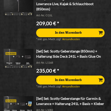
Lowrance Live, Kajak & Schlauchboot
(850mm)
Art.-Nr.: CGSL
209,00 € *
In den Warenkorb
*
inkl. ges. MwSt.
zzgl.
Versandkosten
[Set] Set: Scotty Geberstange (850mm) +
Set-Artikel
Halterung Side Deck 241L + Basis Glue On
Art.-Nr.: L1168
235,00 € *
In den Warenkorb
*
inkl. ges. MwSt.
zzgl.
Versandkosten
[Set] Set: Scotty Geberstange für Garmin &
Set-Artikel
Lowrance + Halterung 241L + Basis + Kleber
Art.-Nr.: L1082