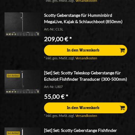
*
inkl. ges. MwSt.
zzgl.
Versandkosten
Scotty Geberstange für Humminbird
MegaLive, Kajak & Schlauchboot (850mm)
Art.-Nr.: CLSL
209,00 € *
In den Warenkorb
*
inkl. ges. MwSt.
zzgl.
Versandkosten
[Set] Set: Scotty Teleskop Geberstange für
Set-Artikel
Echolot Fishfinder Transducer (300-500mm)
Art.-Nr.: L807
55,00 € *
In den Warenkorb
*
inkl. ges. MwSt.
zzgl.
Versandkosten
[Set] Set: Scotty Geberstange Fishfinder
Set-Artikel