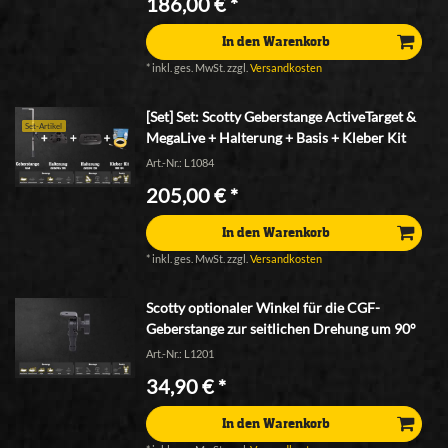
186,00 € *
In den Warenkorb
*
inkl. ges. MwSt.
zzgl.
Versandkosten
[Set] Set: Scotty Geberstange ActiveTarget &
Set-Artikel
MegaLive + Halterung + Basis + Kleber Kit
Art.-Nr.: L1084
205,00 € *
In den Warenkorb
*
inkl. ges. MwSt.
zzgl.
Versandkosten
Scotty optionaler Winkel für die CGF-
Geberstange zur seitlichen Drehung um 90°
Art.-Nr.: L1201
34,90 € *
In den Warenkorb