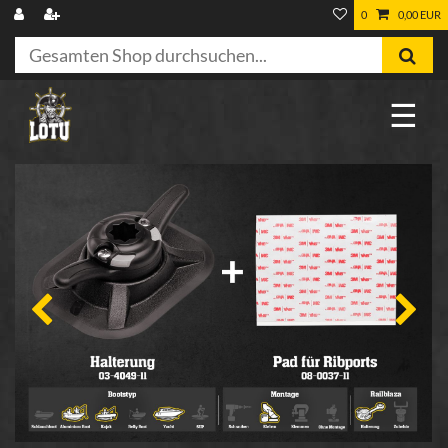
0
0,00 EUR
☰