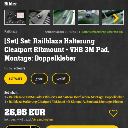
Bilder
Railblaza
Artikelnummer
03-4066-11
Sofort versandfertig, Lieferzeit 48h
[Set] Set: Railblaza Halterung
Cleatport Ribmount + VHB 3M Pad,
Montage: Doppelkleber
Farbe:
schwarz
grau
weiß
schwarz
Set Inhalt:
1 x
Railblaza VHB 3M Pad für RibPorts auf harten Oberflächen, Montage: Doppelkleber
1 x
Railblaza-Halterung Cleatport RibMount mit Klampe, Außenhaut, Montage: Kleben
26,95 EUR
inkl. ges. MwSt. zzgl.
Versandkosten