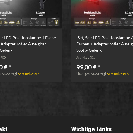
Set: LED Positionslampe 1 Farbe
[Set] Set: LED Positionslampe 
 Adapter rotier & neigbar +
Farben + Adapter rotier & neig
 Gelenk
Scotty Gelenk
 L900
Art.-Nr.: L901
0 € *
99,00 € *
s. MwSt.
zzgl.
Versandkosten
*
inkl. ges. MwSt.
zzgl.
Versandkosten
akt
Wichtige Links