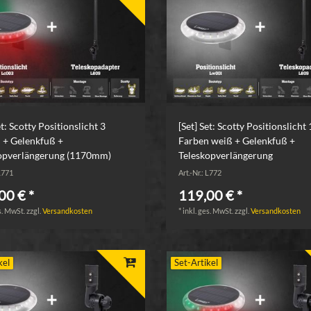
et: Scotty Positionslicht 3
[Set] Set: Scotty Positionslicht 
 + Gelenkfuß +
Farben weiß + Gelenkfuß +
opverlängerung (1170mm)
Teleskopverlängerung
 L771
Art.-Nr.: L772
00 € *
119,00 € *
s. MwSt.
zzgl.
Versandkosten
*
inkl. ges. MwSt.
zzgl.
Versandkosten
kel
Set-Artikel