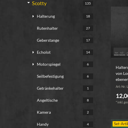
Scotty
135
Halterung
18
Rutenhalter
27
Geberstange
17
Echolot
14
Motorspiegel
6
Halter
von Lo
Seilbefestigung
6
ebenen
Art.-Nr.
Getränkehalter
1
12,0
Angeltische
8
*
inkl. ge
Kamera
2
Set-Arti
Handy
4