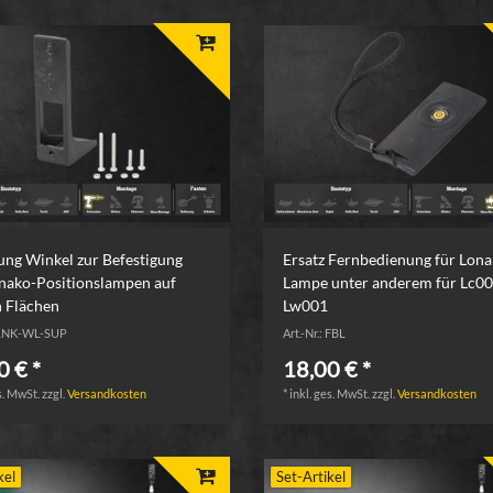
ung Winkel zur Befestigung
Ersatz Fernbedienung für Lona
nako-Positionslampen auf
Lampe unter anderem für Lc0
 Flächen
Lw001
: LNK-WL-SUP
Art.-Nr.: FBL
0 € *
18,00 € *
s. MwSt.
zzgl.
Versandkosten
*
inkl. ges. MwSt.
zzgl.
Versandkosten
kel
Set-Artikel