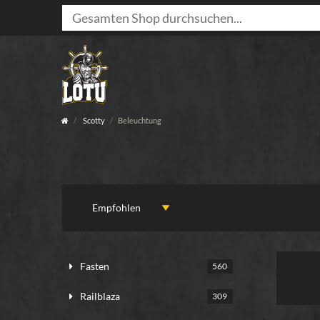
Scotty
Beleuchtung
Fasten
560
Railblaza
309