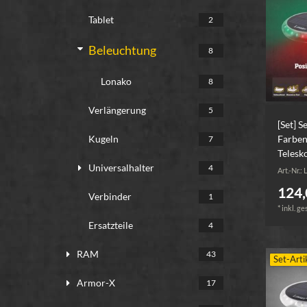
Tablet
2
Beleuchtung
8
Lonako
8
Verlängerung
5
[Set] S
Farben
Kugeln
7
Telesk
Universalhalter
4
Art.-Nr.:
124,
Verbinder
1
*
inkl. ge
Ersatzteile
4
RAM
43
Set-Arti
Armor-X
17