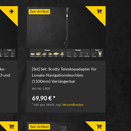
Set-Artikel
ko-
[Set] Set: Scotty Teleskopadapter für
03 und
Lonako Navigationsleuchten
(1100mm) Verlängerbar
Art.-Nr.: L809
69,90 € *
*
inkl. ges. MwSt.
zzgl.
Versandkosten
Set-Artikel