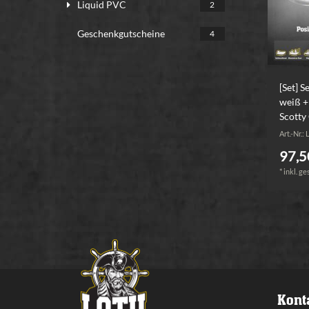
Liquid PVC
2
Geschenkgutscheine
4
[Set] 
weiß +
Scotty
Art.-Nr.:
97,5
*
inkl. ge
Kont