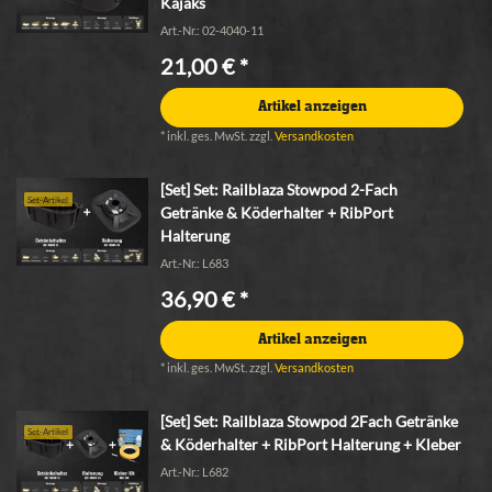
Kajaks
Art.-Nr.: 02-4040-11
21,00 € *
Artikel anzeigen
*
inkl. ges. MwSt.
zzgl.
Versandkosten
[Set] Set: Railblaza Stowpod 2-Fach
Set-Artikel
Getränke & Köderhalter + RibPort
Halterung
Art.-Nr.: L683
36,90 € *
Artikel anzeigen
*
inkl. ges. MwSt.
zzgl.
Versandkosten
[Set] Set: Railblaza Stowpod 2Fach Getränke
Set-Artikel
& Köderhalter + RibPort Halterung + Kleber
Art.-Nr.: L682