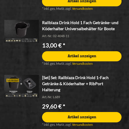
Artikel anzeigen
*
inkl. ges. MwSt.
zzgl.
Versandkosten
Railblaza Drink Hold 1 Fach Getränke- und
Köderhalter Universalbehälter für Boote
Art.-Nr.: 02-4048-11
13,00 € *
Artikel anzeigen
*
inkl. ges. MwSt.
zzgl.
Versandkosten
[Set] Set: Railblaza Drink Hold 1-Fach
Set-Artikel
Getränke & Köderhalter + RibPort
Halterung
Art.-Nr.: L689
29,60 € *
Artikel anzeigen
*
inkl. ges. MwSt.
zzgl.
Versandkosten