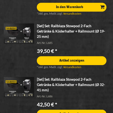
In den Warenkorb
*
inkl. ges. MwSt.
zzgl.
Versandkosten
[Set] Set: Railblaza Stowpod 2-Fach
Set-Artikel
Getränke & Köderhalter + Railmount (Ø 19-
25 mm)
Art.-Nr.: L685
39,50 € *
Artikel anzeigen
*
inkl. ges. MwSt.
zzgl.
Versandkosten
[Set] Set: Railblaza Stowpod 2-Fach
Set-Artikel
Getränke & Köderhalter + Railmount (Ø 32-
41 mm)
Art.-Nr.: L686
42,50 € *