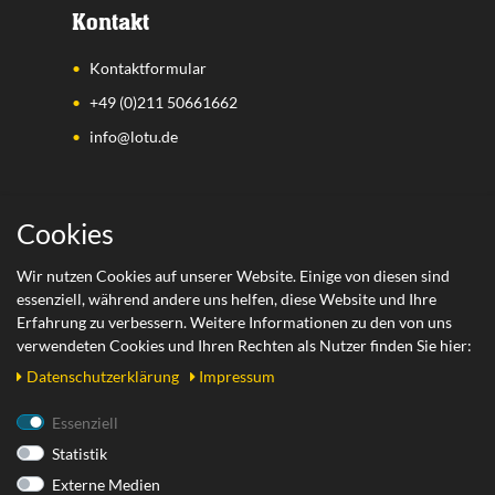
Kontakt
Kontaktformular
+49 (0)211 50661662
info@lotu.de
Wichtige Links
Cookies
Zahlungsarten
Wir nutzen Cookies auf unserer Website. Einige von diesen sind
essenziell, während andere uns helfen, diese Website und Ihre
Versand
Erfahrung zu verbessern. Weitere Informationen zu den von uns
Retoure
verwendeten Cookies und Ihren Rechten als Nutzer finden Sie hier:
Daten­schutz­erklärung
Impressum
Rechtliches
Essenziell
Statistik
AGB
Externe Medien