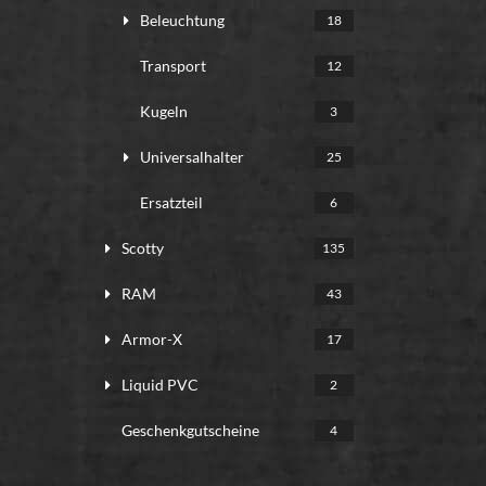
Beleuchtung
18
Transport
12
Kugeln
3
Universalhalter
25
Ersatzteil
6
Scotty
135
RAM
43
Armor-X
17
Liquid PVC
2
Geschenkgutscheine
4