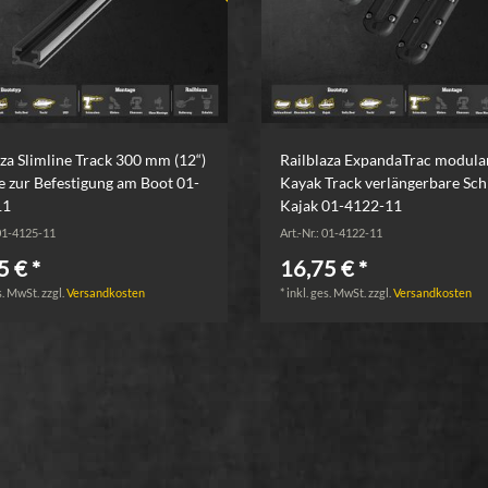
aza Slimline Track 300 mm (12“)
Railblaza ExpandaTrac modula
e zur Befestigung am Boot 01-
Kayak Track verlängerbare Sch
11
Kajak 01-4122-11
 01-4125-11
Art.-Nr.: 01-4122-11
5 € *
16,75 € *
s. MwSt.
zzgl.
Versandkosten
*
inkl. ges. MwSt.
zzgl.
Versandkosten