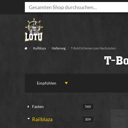
Railblaza
Halterung
T-Bold Schienen zum Nachrüsten
T-Bo
Fasten
560
Railblaza
309