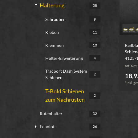
Halterung
38
Schrauben
9
Kleben
11
Railbl
Klemmen
10
Schien
4125-
Halter-Erweiterung
4
Art.-Nr.:
Tracport Dash System
2
18,9
Schienen
*
inkl. ge
T-Bold Schienen
2
zum Nachrüsten
Rutenhalter
32
Echolot
26