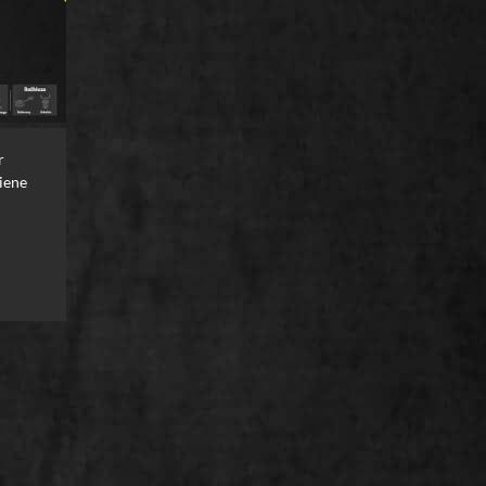
r
iene