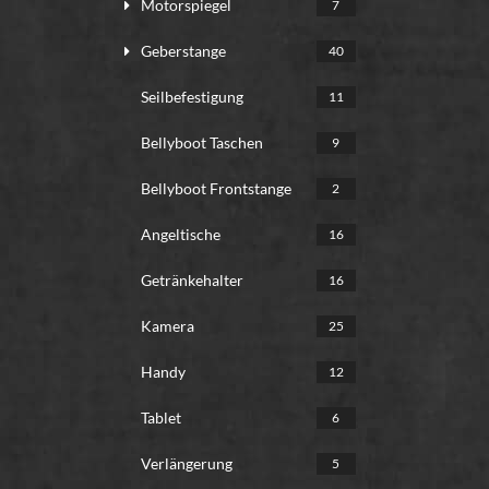
Motorspiegel
7
Geberstange
40
Seilbefestigung
11
Bellyboot Taschen
9
Bellyboot Frontstange
2
Angeltische
16
Getränkehalter
16
Kamera
25
Handy
12
Tablet
6
Verlängerung
5