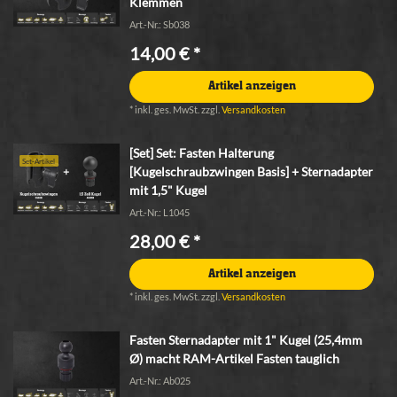
Klemmen
Art.-Nr.: Sb038
14,00 € *
Artikel anzeigen
*
inkl. ges. MwSt.
zzgl.
Versandkosten
[Set] Set: Fasten Halterung
Set-Artikel
[Kugelschraubzwingen Basis] + Sternadapter
mit 1,5" Kugel
Art.-Nr.: L1045
28,00 € *
Artikel anzeigen
*
inkl. ges. MwSt.
zzgl.
Versandkosten
Fasten Sternadapter mit 1" Kugel (25,4mm
Ø) macht RAM-Artikel Fasten tauglich
Art.-Nr.: Ab025