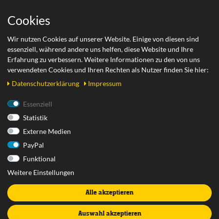
Wichtige Links
Cookies
Zahlungsarten
Wir nutzen Cookies auf unserer Website. Einige von diesen sind
essenziell, während andere uns helfen, diese Website und Ihre
Versand
Erfahrung zu verbessern. Weitere Informationen zu den von uns
Retoure
verwendeten Cookies und Ihren Rechten als Nutzer finden Sie hier:
Daten­schutz­erklärung
Impressum
Rechtliches
Essenziell
Statistik
AGB
Externe Medien
Datenschutzerklärung
PayPal
Impressum
Funktional
Widerrufsrecht
Weitere Einstellungen
Widerrufsformular
Alle akzeptieren
Vertrag widerrufen
Batterieentsorgung
Auswahl akzeptieren