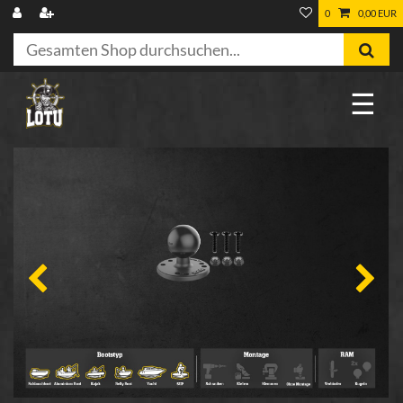
0
0,00 EUR
☰