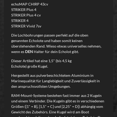
echoMAP CHIRP 43cv
STRIKER Plus 4
STRIKER Plus 4 cv
STRIKER 4
STRIKER Vivid 7sv
Die Lochbohrungen passen perfekt auf die oben
genannten Echolote und haben somit keinen
überstehenden Rand. Wieso etwas universelles nehmen,
wenn es
DEN
Halter
für dein Echolot gibt.
Dieser Artikel hat eine 1,5" (bis 4,5 kg
Echolote) große Kugel.
Hergestellt aus pulverbeschichtetem Aluminium in
Marinequalität für Langlebigkeit und Zuverlässigkeit in
den anspruchsvollsten Umgebungen.
RAM-Mount-Systeme bestehen fast immer aus 2 Kugeln
und einem Verbinder. Die Kugeln gibt es in verschiedenen
Größen ([1" = B], [1,5" = C] und [2,25" = D]) abhängig vom
Gewicht des Zubehörs. Eine Kugel wird am Boot