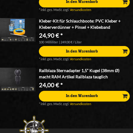
In den Warenkorb
*
inkl. ges. MwSt.
zzgl.
Versandkosten
Kleber-Kit für Schlauchboote: PVC Kleber +
Kleberverdünner + Pinsel + Klebeband
24,90 € *
100
Milliliter
| 249,00 € / Liter
In den Warenkorb
*
inkl. ges. MwSt.
zzgl.
Versandkosten
Railblaza Sternadapter 1,5“ Kugel (38mm Ø)
macht RAM Artikel Railblaza tauglich
24,00 € *
In den Warenkorb
*
inkl. ges. MwSt.
zzgl.
Versandkosten