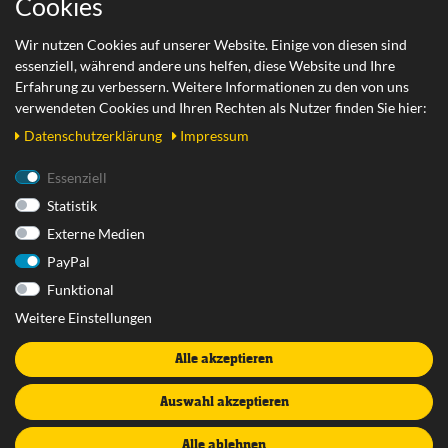
Cookies
Zahlungsarten
Wir nutzen Cookies auf unserer Website. Einige von diesen sind
essenziell, während andere uns helfen, diese Website und Ihre
Versand
Erfahrung zu verbessern. Weitere Informationen zu den von uns
Retoure
verwendeten Cookies und Ihren Rechten als Nutzer finden Sie hier:
Daten­schutz­erklärung
Impressum
Rechtliches
Essenziell
Statistik
AGB
Externe Medien
Datenschutzerklärung
PayPal
Impressum
Funktional
Widerrufsrecht
Weitere Einstellungen
Widerrufsformular
Alle akzeptieren
Vertrag widerrufen
Batterieentsorgung
Auswahl akzeptieren
Alle ablehnen