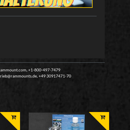
t@rammount.com, +1-800-497-7479
rtrieb@rammounts.de, +49 30917471-70