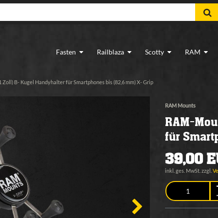
Fasten
Railblaza
Scotty
RAM
Zoll) B- Kugel Handyhalter für Smartphones bis (82,6 mm) X- Grip
RAM Mounts
RAM-Mount
für Smart
39,00 
inkl. ges. MwSt. zzgl.
V