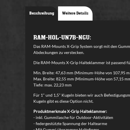
Beschreibung
Weitere Details
RAM-HOL-UN7B-NGU:
Das RAM-Mounts X-Grip System sorgt mit den Gummi-Fi
Abdeckungen zu verstecken.
Die RAM-Mounts X-Grip Halteklammer ist passend für
Min. Breite: 47,63 mm (Minimum-Höhe von 107,95 mm
Max. Breite: 82,55 mm (Minimum-Höhe von 57,15 mm 
Tiefe: max. 22,23 mm
Für 1" und 1,5" Kugeln bieten wir auch Befestigungsm
Kugeln gibt es diese Option nicht.
Produktmerkmale X-Grip Halteklammer:
- inkl. Gummilasche für Outdoor-Aktivitäten
- federgestützte Spannung der Haltearme
- Mit Gummi überzogene Haltefinger.