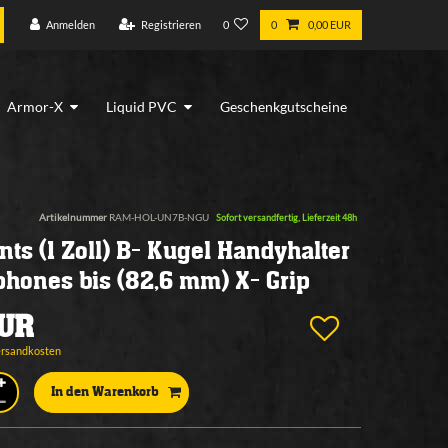
Anmelden
Registrieren
0
0
0,00 EUR
Armor-X
Liquid PVC
Geschenkgutscheine
Artikelnummer
RAM-HOL-UN7B-NGU
Sofort versandfertig, Lieferzeit 48h
s (1 Zoll) B- Kugel Handyhalter
phones bis (82,6 mm) X- Grip
EUR
ersandkosten
In den Warenkorb