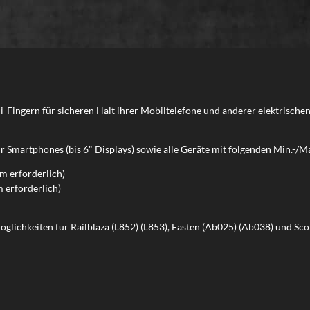
ngern für sicheren Halt ihrer Mobiltelefone und anderer elektrischen 
 Smartphones (bis 6" Displays) sowie alle Geräte mit folgenden Min.-/
 erforderlich)
erforderlich)
öglichkeiten für Railblaza (L852) (L853), Fasten (Ab025) (Ab038) und Sco