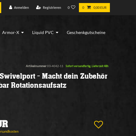
Anmelden
Registrieren
0
0
0,00 EUR
Armor-X
Liquid PVC
Geschenkgutscheine
Artikelnummer
03-4042-11
Sofort versandfertig, Lieferzeit 48h
 Swivelport - Macht dein Zubehör
bar Rotationsaufsatz
UR
ersandkosten