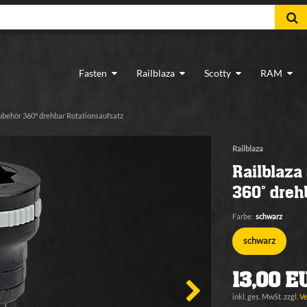
Fasten
Railblaza
Scotty
RAM
Zubehör 360° drehbar Rotationsaufsatz
Railblaza
Railblaza
360° dreh
Farbe:
schwarz
schwarz
13,00 E
inkl. ges. MwSt. zzgl.
V