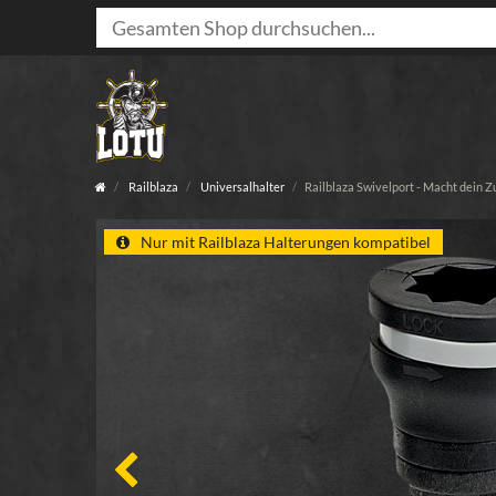
Railblaza
Universalhalter
Railblaza Swivelport - Macht dein 
Nur mit Railblaza Halterungen kompatibel