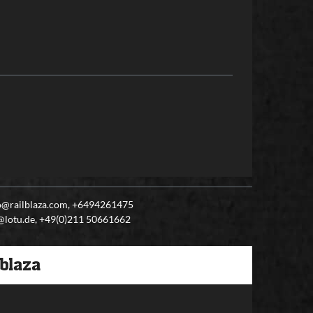
fo@railblaza.com, +6494261475
o@lotu.de, +49(0)211 50661662
lblaza