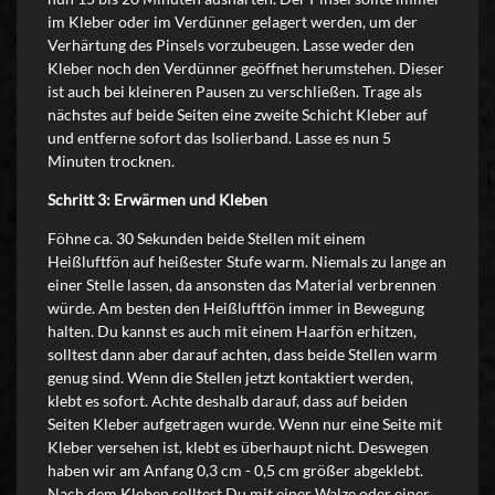
im Kleber oder im Verdünner gelagert werden, um der
Verhärtung des Pinsels vorzubeugen. Lasse weder den
Kleber noch den Verdünner geöffnet herumstehen. Dieser
ist auch bei kleineren Pausen zu verschließen. Trage als
nächstes auf beide Seiten eine zweite Schicht Kleber auf
und entferne sofort das Isolierband. Lasse es nun 5
Minuten trocknen.
Schritt 3: Erwärmen und Kleben
Föhne ca. 30 Sekunden beide Stellen mit einem
Heißluftfön auf heißester Stufe warm. Niemals zu lange an
einer Stelle lassen, da ansonsten das Material verbrennen
würde. Am besten den Heißluftfön immer in Bewegung
halten. Du kannst es auch mit einem Haarfön erhitzen,
solltest dann aber darauf achten, dass beide Stellen warm
genug sind. Wenn die Stellen jetzt kontaktiert werden,
klebt es sofort. Achte deshalb darauf, dass auf beiden
Seiten Kleber aufgetragen wurde. Wenn nur eine Seite mit
Kleber versehen ist, klebt es überhaupt nicht. Deswegen
haben wir am Anfang 0,3 cm - 0,5 cm größer abgeklebt.
Nach dem Kleben solltest Du mit einer Walze oder einer