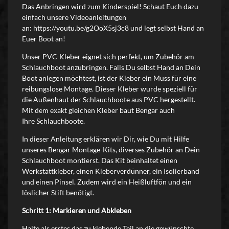
Das Anbringen wird zum Kinderspiel! Schaut Euch dazu
einfach unsere Videoanleitungen
an:
https://youtu.be/g2OoX5sj3c8
und legt selbst Hand an
Euer Boot an!
Unser PVC-Kleber eignet sich perfekt, um Zubehör am
Schlauchboot anzubringen. Falls Du selbst Hand an Dein
Boot anlegen möchtest, ist der Kleber ein Muss für eine
reibungslose Montage. Dieser Kleber wurde speziell für
die Außenhaut der Schlauchboote aus PVC hergestellt.
Mit dem exakt gleichen Kleber baut Bengar auch
Ihre Schlauchboote.
In dieser Anleitung erklären wir Dir, wie Du mit Hilfe
unseres Bengar Montage-Kits, diverses Zubehör an Dein
Schlauchboot montierst. Das Kit beinhaltet einen
Werkstattkleber, einen Kleberverdünner, ein Isolierband
und einen Pinsel. Zudem wird ein Heißluftfön und ein
löslicher Stift benötigt.
Schritt 1: Markieren und Abkleben
Halte als erstes das zu klebende Teil an die gewünschte