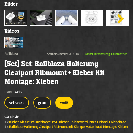
Bilder
Videos
Railblaza
Artikelnummer
03-0016-11
Sofort versandfertig, Lieferzeit 48h
[Set] Set: Railblaza Halterung
Cleatport Ribmount + Kleber Kit,
Montage: Kleben
Farbe:
weiß
schwarz
grau
weiß
Set Inhalt:
1 x
Kleber-Kit für Schlauchboote: PVC Kleber + Kleberverdünner + Pinsel + Klebeband
1 x
Railblaza-Halterung Cleatport RibMount mit Klampe, Außenhaut, Montage: Kleben