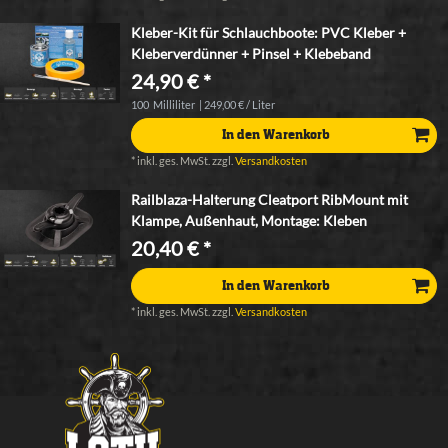
Kleber-Kit für Schlauchboote: PVC Kleber +
Kleberverdünner + Pinsel + Klebeband
24,90 € *
100
Milliliter
| 249,00 € / Liter
In den Warenkorb
*
inkl. ges. MwSt.
zzgl.
Versandkosten
Railblaza-Halterung Cleatport RibMount mit
Klampe, Außenhaut, Montage: Kleben
20,40 € *
In den Warenkorb
*
inkl. ges. MwSt.
zzgl.
Versandkosten