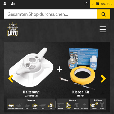
0
0,00 EUR
☰