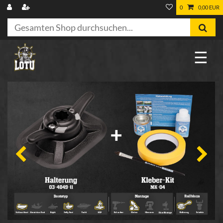
0
0,00 EUR
☰