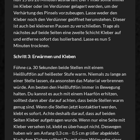
im Kleber oder im Verdünner gelagert werden, um der
Verhärtung des Pinsels vorzubeugen. Lasse weder den
Kleber noch den Verdünner geöffnet herumstehen. Dieser
ist auch bei kleineren Pausen zu verschließen. Trage als
nächstes auf beide Seiten eine zweite Schicht Kleber auf
und entferne sofort das Isolierband. Lasse es nun 5
Minuten trocknen.
Schritt 3: Erwärmen und Kleben
Föhne ca. 30 Sekunden beide Stellen mit einem
Heißluftfön auf heißester Stufe warm. Niemals zu lange an
einer Stelle lassen, da ansonsten das Material verbrennen
würde. Am besten den Heißluftfön immer in Bewegung
halten. Du kannst es auch mit einem Haarfön erhitzen,
solltest dann aber darauf achten, dass beide Stellen warm
genug sind. Wenn die Stellen jetzt kontaktiert werden,
klebt es sofort. Achte deshalb darauf, dass auf beiden
Seiten Kleber aufgetragen wurde. Wenn nur eine Seite mit
Kleber versehen ist, klebt es überhaupt nicht. Deswegen
haben wir am Anfang 0,3 cm - 0,5 cm größer abgeklebt.
Nach dem Kleben solltest Du mit einer Walze oder einer