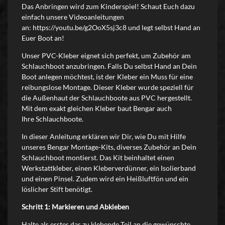
Das Anbringen wird zum Kinderspiel! Schaut Euch dazu
einfach unsere Videoanleitungen
an:
https://youtu.be/g2OoX5sj3c8
und legt selbst Hand an
Euer Boot an!
Unser PVC-Kleber eignet sich perfekt, um Zubehör am
Schlauchboot anzubringen. Falls Du selbst Hand an Dein
Boot anlegen möchtest, ist der Kleber ein Muss für eine
reibungslose Montage. Dieser Kleber wurde speziell für
die Außenhaut der Schlauchboote aus PVC hergestellt.
Mit dem exakt gleichen Kleber baut Bengar auch
Ihre Schlauchboote.
In dieser Anleitung erklären wir Dir, wie Du mit Hilfe
unseres Bengar Montage-Kits, diverses Zubehör an Dein
Schlauchboot montierst. Das Kit beinhaltet einen
Werkstattkleber, einen Kleberverdünner, ein Isolierband
und einen Pinsel. Zudem wird ein Heißluftfön und ein
löslicher Stift benötigt.
Schritt 1: Markieren und Abkleben
Halte als erstes das zu klebende Teil an die gewünschte