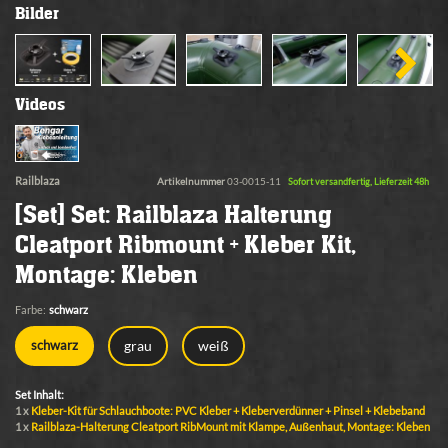
Bilder
Videos
Railblaza
Artikelnummer
03-0015-11
Sofort versandfertig, Lieferzeit 48h
[Set] Set: Railblaza Halterung
Cleatport Ribmount + Kleber Kit,
Montage: Kleben
Farbe:
schwarz
grau
weiß
schwarz
Set Inhalt:
1 x
Kleber-Kit für Schlauchboote: PVC Kleber + Kleberverdünner + Pinsel + Klebeband
1 x
Railblaza-Halterung Cleatport RibMount mit Klampe, Außenhaut, Montage: Kleben