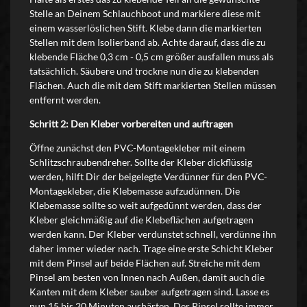
Stelle an Deinem Schlauchboot und markiere diese mit
einem wasserlöslichen Stift. Klebe dann die markierten
Stellen mit dem Isolierband ab. Achte darauf, dass die zu
klebende Fläche 0,3 cm - 0,5 cm größer ausfallen muss als
tatsächlich. Säubere und trockne nun die zu klebenden
Flächen. Auch die mit dem Stift markierten Stellen müssen
entfernt werden.
Schritt 2: Den Kleber vorbereiten und auftragen
Öffne zunächst den PVC-Montagekleber mit einem
Schlitzschraubendreher. Sollte der Kleber dickflüssig
werden, hilft Dir der beigelegte Verdünner für den PVC-
Montagekleber, die Klebemasse aufzudünnen. Die
Klebemasse sollte so weit aufgedünnt werden, dass der
Kleber gleichmäßig auf die Klebeflächen aufgetragen
werden kann. Der Kleber verdunstet schnell, verdünne ihn
daher immer wieder nach. Trage eine erste Schicht Kleber
mit dem Pinsel auf beide Flächen auf. Streiche mit dem
Pinsel am besten von Innen nach Außen, damit auch die
Kanten mit dem Kleber sauber aufgetragen sind. Lasse es
nun 15 bis 20 Minuten aushärten. Der Pinsel sollte immer