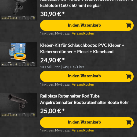
Echlolote (160 x 60 mm) neigbar
30,90 € *
In den Warenkorb
*
inkl. ges. MwSt.
zzgl.
Versandkosten
Kleber-Kit für Schlauchboote: PVC Kleber +
Kleberverdünner + Pinsel + Klebeband
24,90 € *
100
Milliliter
| 249,00 € / Liter
In den Warenkorb
*
inkl. ges. MwSt.
zzgl.
Versandkosten
Railblaza Rutenhalter Rod Tube,
Angelrutenhalter Bootsrutenhalter Boote Rohr
25,00 € *
In den Warenkorb
*
inkl. ges. MwSt.
zzgl.
Versandkosten