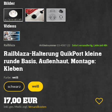
Bilder
Videos
Railblaza
Artikelnummer
03-4087-22
Sofort versandfertig, Lieferzeit 48h
Railblaza-Halterung QuikPort kleine
runde Basis, Außenhaut, Montage:
Kleben
Farbe:
weiß
schwarz
weiß
17,00 EUR
inkl. ges. MwSt. zzgl.
Versandkosten