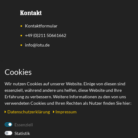
Kontakt
Kontaktformular
+49 (0)211 50661662
info@lotu.de
Wichtige Links
Cookies
Zahlungsarten
Wir nutzen Cookies auf unserer Website. Einige von diesen sind
essenziell, während andere uns helfen, diese Website und Ihre
Versand
Erfahrung zu verbessern. Weitere Informationen zu den von uns
Retoure
verwendeten Cookies und Ihren Rechten als Nutzer finden Sie hier:
Daten­schutz­erklärung
Impressum
Rechtliches
Essenziell
Statistik
AGB