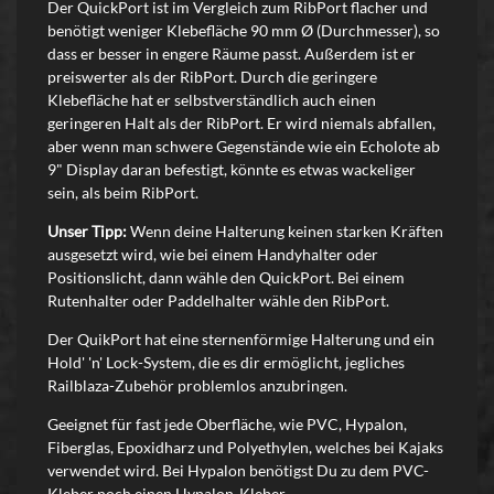
Der QuickPort ist im Vergleich zum RibPort flacher und
benötigt weniger Klebefläche 90 mm Ø (Durchmesser), so
dass er besser in engere Räume passt. Außerdem ist er
preiswerter als der RibPort. Durch die geringere
Klebefläche hat er selbstverständlich auch einen
geringeren Halt als der RibPort. Er wird niemals abfallen,
aber wenn man schwere Gegenstände wie ein Echolote ab
9" Display daran befestigt, könnte es etwas wackeliger
sein, als beim RibPort.
Unser Tipp:
Wenn deine Halterung keinen starken Kräften
ausgesetzt wird, wie bei einem Handyhalter oder
Positionslicht, dann wähle den QuickPort. Bei einem
Rutenhalter oder Paddelhalter wähle den RibPort.
Der QuikPort hat eine sternenförmige Halterung und ein
Hold' 'n' Lock-System, die es dir ermöglicht, jegliches
Railblaza-Zubehör problemlos anzubringen.
Geeignet für fast jede Oberfläche, wie PVC, Hypalon,
Fiberglas, Epoxidharz und Polyethylen, welches bei Kajaks
verwendet wird. Bei Hypalon benötigst Du zu dem PVC-
Kleber noch einen Hypalon-Kleber.