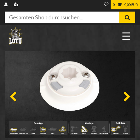
0
0,00 EUR
☰