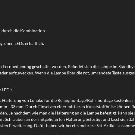
° durch die Kombination.
 grünen LEDs erhältlich.
en Fernbedienung geschaltet werden. Befindet sich die Lampe im Standby
er aufzuwecken. Wenn die Lampe über die rot, umrandete Taste ausgesc
e LED's.
 Halterung von Lonako für die Relingmontage/Rohrmontage kostenlos mit
 mm - 33 mm. Durch Einsetzen einer mittleren Kunststoffhülse können 
. Je nachdem wie man die Halterung an die Lampe befestigt, kann sie a
it Schrauben an der mitgelieferten Halterung befestigt und lässt sich d
sten Erweiterung. Dafür haben wir bereits mehrere Set-Artikel zusammen