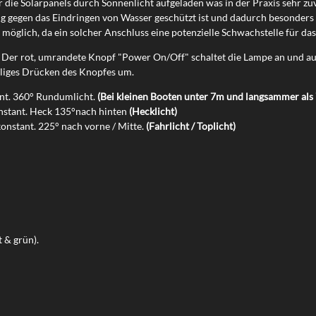
 die Solarpanels durch Sonnenlicht aufgeladen was in der Praxis sehr zuv
ig gegen das Eindringen von Wasser geschützt ist und dadurch besonders z
 möglich, da ein solcher Anschluss eine potenzielle Schwachstelle für da
: Der rot, umrandete Knopf "Power On/Off" schaltet die Lampe an und au
liges Drücken des Knopfes um.
ant. 360° Rundumlicht.
(Bei kleinen Booten unter 7m und langsammer als 7
onstant. Heck 135°nach hinten
(Hecklicht)
onstant. 225° nach vorne / Mitte.
(Fahrlicht / Toplicht)
 & grün).