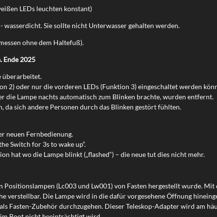
 weißen LEDs leuchten konstant)
- wasserdicht. Sie sollte nicht Unterwasser gehalten werden.
essen ohne dem Haltefuß).
. Ende 2025
überarbeitet.
tion 2) oder nur die vorderen LEDs (Funktion 3) eingeschaltet werden kön
 der die Lampe nachts automatisch zum Blinken brachte, wurden entfernt.
 da sich andere Personen durch das Blinken gestört fühlten.
der neuen Fernbedienung.
he Switch for 3s to wake up“.
on hat wo die Lampe blinkt („flashed“) – die neue tut dies nicht mehr.
den Positionslampen (Lc003 und Lw001) von Fasten hergestellt wurde. Mi
e verstellbar. Die Lampe wird in die dafür vorgesehene Öffnung hineinges
als Fasten-Zubehör durchzugehen. Dieser Teleskop-Adapter wird am häuf
im Boot nicht beeinträchtigt wird.