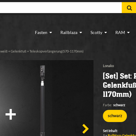
Fasten
Railblaza
Scotty
RAM
ben weiß + Gelenkfuß + Teleskopverlängerung(570-1170mm)
Lonako
[Set] Set:
Gelenkfuß
1170mm)
Farbe:
schwarz
schwarz
Set Inhalt:
1 x
Railblaza Gelenkfu