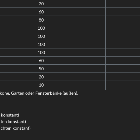
20
60
80
100
100
100
100
60
50
20
10
lkone, Garten oder Fensterbänke (außen).
n konstant)
hten konstant)
uchten konstant)