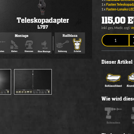
1 x
Fasten Teleskopad
1 x
Fasten-Lonako LED 
115,00 
inkl. ges. MwSt. zzgl.
V
Dieser Artike
Wie wird diese