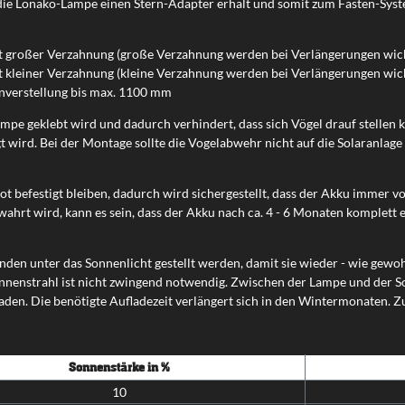
ie Lonako-Lampe einen Stern-Adapter erhält und somit zum Fasten-Syst
t großer Verzahnung (große Verzahnung werden bei Verlängerungen wicht
 kleiner Verzahnung (kleine Verzahnung werden bei Verlängerungen wicht
nverstellung bis max. 1100 mm
Lampe geklebt wird und dadurch verhindert, dass sich Vögel drauf stellen 
t wird. Bei der Montage sollte die Vogelabwehr nicht auf die Solaranlage 
t befestigt bleiben, dadurch wird sichergestellt, dass der Akku immer v
ahrt wird, kann es sein, dass der Akku nach ca. 4 - 6 Monaten komplett 
nden unter das Sonnenlicht gestellt werden, damit sie wieder - wie gewo
nnenstrahl ist nicht zwingend notwendig. Zwischen der Lampe und der So
aden. Die benötigte Aufladezeit verlängert sich in den Wintermonaten. Z
Sonnenstärke in %
10