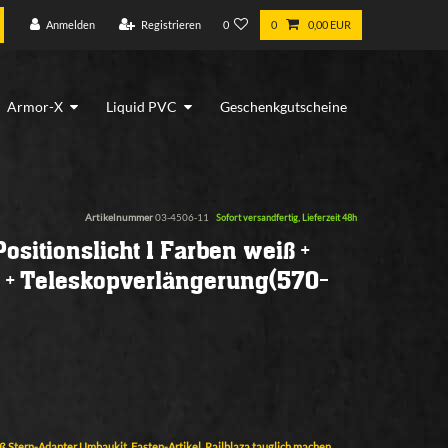
Anmelden
Registrieren
0
0
0,00 EUR
Armor-X
Liquid PVC
Geschenkgutscheine
Artikelnummer
03-4506-11
Sofort versandfertig, Lieferzeit 48h
 Positionslicht 1 Farben weiß +
 + Teleskopverlängerung(570-
ß Stern-Adapter Umbaukit, Fasten-Artikel, Railblaza tauglich machen