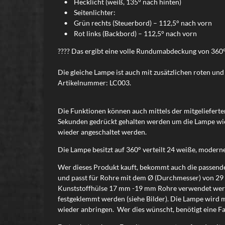
• Hecklicht (weiß, 135° nach hinten)
• Seitenlichter:
• Grün rechts (Steuerbord) – 112,5° nach vorn
• Rot links (Backbord) – 112,5° nach vorn
???? Das ergibt eine volle Rundumabdeckung von 360
Die gleiche Lampe ist auch mit zusätzlichen roten und
Artikelnummer: LC003.
Die Funktionen können auch mittels der mitgeliefert
Sekunden gedrückt gehalten werden um die Lampe wied
wieder angeschaltet werden.
Die Lampe besitzt auf 360° verteilt 24 weiße, modern
Wer dieses Produkt kauft, bekommt auch die passende
und passt für Rohre mit dem Ø (Durchmesser) von 29
Kunststoffhülse 17 mm -19 mm Rohre verwendet werden
festgeklemmt werden (siehe Bilder). Die Lampe wird m
wieder anbringen. Wer dies wünscht, benötigt eine Fa