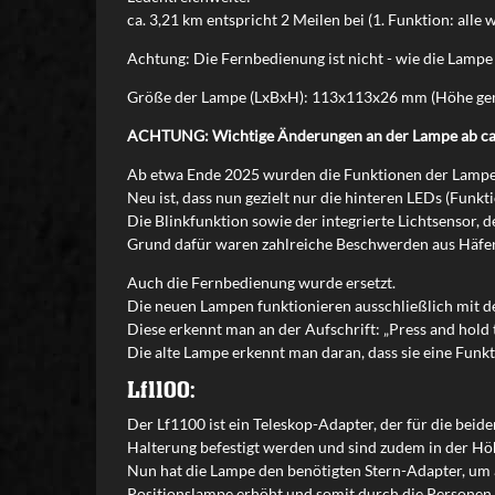
ca. 3,21 km entspricht 2 Meilen bei (1. Funktion: alle
Achtung: Die Fernbedienung ist nicht - wie die Lampe 
Größe der Lampe (LxBxH): 113x113x26 mm (Höhe gem
ACHTUNG: Wichtige Änderungen an der Lampe ab ca
Ab etwa Ende 2025 wurden die Funktionen der Lampe 
Neu ist, dass nun gezielt nur die hinteren LEDs (Funk
Die Blinkfunktion sowie der integrierte Lichtsensor,
Grund dafür waren zahlreiche Beschwerden aus Häfen,
Auch die Fernbedienung wurde ersetzt.
Die neuen Lampen funktionieren ausschließlich mit 
Diese erkennt man an der Aufschrift: „Press and hold t
Die alte Lampe erkennt man daran, dass sie eine Funkti
Lf1100:
Der Lf1100 ist ein Teleskop-Adapter, der für die bei
Halterung befestigt werden und sind zudem in der Höh
Nun hat die Lampe den benötigten Stern-Adapter, um 
Positionslampe erhöht und somit durch die Personen 