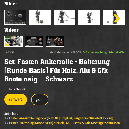
Bilder
Videos
Fasten
Artikelnummer
ARb003
Sofort versandfertig, Lieferzeit 48h
Set: Fasten Ankerrolle + Halterung
[Runde Basis] Für Holz, Alu & Gfk
Boote neig. - Schwarz
Farbe:
schwarz
grau
schwarz
Set Inhalt:
1 x
Fasten Ankerrolle Bugrolle (Max. 8Kg Traglast) neigbar mit Kunstoff D-Ring
1 x
Fasten-Halterung [Runde Basis] für Holz, Alu, Plastik & Gfk, Montage: Schrauben