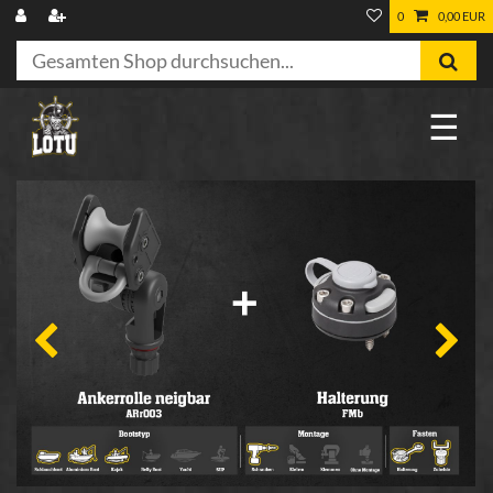
0
0,00 EUR
☰