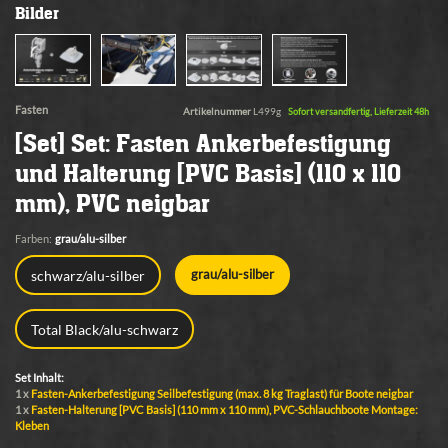
Bilder
Fasten
Artikelnummer
L499g
Sofort versandfertig, Lieferzeit 48h
[Set] Set: Fasten Ankerbefestigung
und Halterung [PVC Basis] (110 x 110
mm), PVC neigbar
Farben:
grau/alu-silber
schwarz/alu-silber
grau/alu-silber
Total Black/alu-schwarz
Set Inhalt:
1 x
Fasten-Ankerbefestigung Seilbefestigung (max. 8 kg Traglast) für Boote neigbar
1 x
Fasten-Halterung [PVC Basis] (110 mm x 110 mm), PVC-Schlauchboote Montage:
Kleben