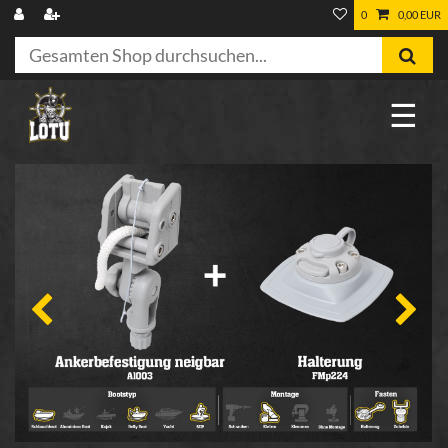
0
0,00 EUR
☰