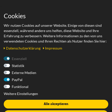
Wichtige Links
Cookies
Zahlungsarten
Wir nutzen Cookies auf unserer Website. Einige von diesen sind
essenziell, während andere uns helfen, diese Website und Ihre
Versand
Erfahrung zu verbessern. Weitere Informationen zu den von uns
Retoure
verwendeten Cookies und Ihren Rechten als Nutzer finden Sie hier:
Daten­schutz­erklärung
Impressum
Rechtliches
Essenziell
Statistik
AGB
Externe Medien
Datenschutzerklärung
PayPal
Impressum
Funktional
Widerrufsrecht
Weitere Einstellungen
Widerrufsformular
Alle akzeptieren
Vertrag widerrufen