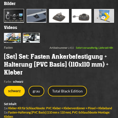
Bilder
Videos
Fasten
Artikelnummer
L402
Sofort versandfertig, Lieferzeit 48h
[Set] Set: Fasten Ankerbefestigung +
Halterung [PVC Basis] (110x110 mm) +
Kleber
Farbe:
schwarz
grau
Total Black Edition
schwarz
Set Inhalt:
1 x
Kleber-Kit für Schlauchboote: PVC Kleber + Kleberverdünner + Pinsel + Klebeband
1 x
Fasten-Halterung [PVC Basis] (110 mm x 110 mm), PVC-Schlauchboote Montage:
Kleben