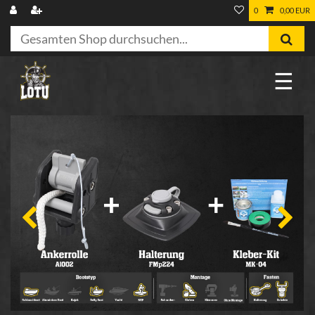
0
0,00 EUR
☰