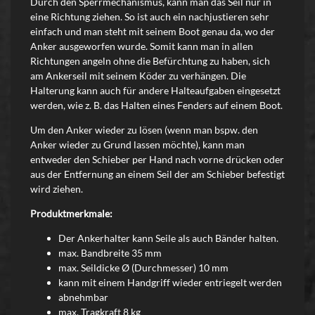
Durch den Sperrmechanismus, kann man das Seil nur in
eine Richtung ziehen. So ist auch ein nachjustieren sehr
einfach und man steht mit seinem Boot genau da, wo der
Anker ausgeworfen wurde. Somit kann man in allen
Richtungen angeln ohne die Befürchtung zu haben, sich
am Ankerseil mit seinem Köder zu verhängen.
Die
Halterung kann auch für andere Halteaufgaben eingesetzt
werden, wie z. B. das Halten eines Fenders auf einem Boot.
Um den Anker wieder zu lösen (wenn man bspw. den
Anker wieder zu Grund lassen möchte), kann man
entweder den Schieber per Hand nach vorne drücken oder
aus der Entfernung an einem Seil der am Schieber befestigt
wird ziehen.
Produktmerkmale:
Der Ankerhalter kann Seile als auch Bänder halten.
max. Bandbreite 35 mm
max. Seildicke Ø (Durchmesser) 10 mm
k
ann mit einem Handgriff wieder entriegelt werden
abnehmbar
max. Tragkraft 8 kg