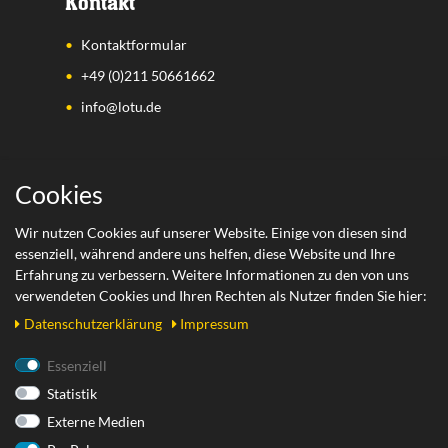
Kontakt
Kontaktformular
+49 (0)211 50661662
info@lotu.de
Wichtige Links
Cookies
Zahlungsarten
Wir nutzen Cookies auf unserer Website. Einige von diesen sind
essenziell, während andere uns helfen, diese Website und Ihre
Versand
Erfahrung zu verbessern. Weitere Informationen zu den von uns
Retoure
verwendeten Cookies und Ihren Rechten als Nutzer finden Sie hier:
Daten­schutz­erklärung
Impressum
Rechtliches
Essenziell
Statistik
AGB
Externe Medien
Datenschutzerklärung