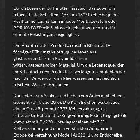
Durch Lösen der Griffmutter lässt sich das Zubehör in
feinen Einstellschritten (7,5°) um 180° in eine bequeme
Position neigen. Es kann in jedes Montagesystem oder
BORIKA FASTen®-Schloss eingebaut werden, das für
erhöhte Belastungen ausgelegt ist.
Die Hauptteile des Produkts, einschließlich der D-
förmigen Führungshalterung, bestehen aus
glasfaserverstärktem Polyamid, einem
witterungsbeständigen Material. Um die Lebensdauer der
im Set enthaltenen Produkte zu verlängern, empfehlen wir
nach der Verwendung im Meerwasser, sie mit reichlich
frischem Wasser abzuspülen.
Konzipiert zum Senken und Heben von Ankern mit einem
Gewicht von bis zu 20 kg. Die Konstruktion besteht aus
einem Gusskörper mit 27,7°-Keilverzahnung, frei
rotierender Rolle und D-Ring-Führung, Feder, Kegelgelenk
komplett mit Dp230-Unterlegscheiben mit 7,5°-
Keilverzahnung und einem verstärkten Adapter mit
Doppelkeilverzahnung Modell As222 -1 und Endscheibe.