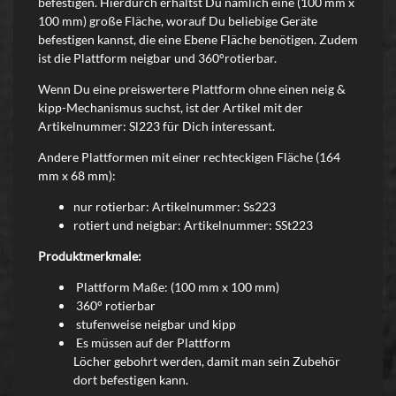
befestigen. Hierdurch erhältst Du nämlich eine (
100 mm x
100 mm
) große Fläche, worauf Du beliebige Geräte
befestigen kannst, die eine Ebene Fläche benötigen. Zudem
ist die Plattform neigbar und 360°rotierbar.
Wenn Du eine preiswertere Plattform ohne einen neig &
kipp-Mechanismus suchst, ist der Artikel mit der
Artikelnummer: Sl223 für Dich interessant.
Andere Plattformen mit einer rechteckigen Fläche (
164
mm x 68 mm)
:
nur rotierbar: Artikelnummer: Ss223
rotiert und neigbar:
Artikelnummer:
SSt223
Produktmerkmale:
Plattform Maße: (100 mm x 100 mm)
360° rotierbar
stufenweise neigbar und kipp
Es müssen auf der Plattform
Löcher
gebohrt
werden, damit man sein Zubehör
dort befestigen kann.