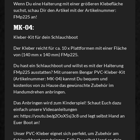
Wenn Du eine Halterung mit einer größeren Klebefläche
suchst, schau Dir den Artikel mit der Artikelnummer:
FMp225 an!
MK-04:
Kleber-Kit für dein Schlauchboot
Der Kleber reicht für ca. 10 x Plattformen mit einer Fläche
von (140 mm x 140 mm)
FMp225
.
Du hast ein Schlauchboot und willst es mit der Halterung
FMp225 ausstatten? Mit unserem Bengar PVC-Kleber-Kit
(Artikelnummer: MK-04) kannst Du bequem und
kostenlos von zu Hause das gewünschte Zubehör im
Handumdrehen anbringen.
Das Anbringen wird zum Kinderspiel! Schaut Euch dazu
einfach unsere Videoanleitungen
an:
https://youtu.be/g2OoX5sj3c8
und legt selbst Hand an
Euer Boot an!
Unser PVC-Kleber eignet sich perfekt, um Zubehör am
Schlauchboot anzubringen. Falls Du selbst Hand an dein