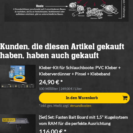
Kunden, die diesen Artikel gekauft
haben, haben auch gekauft
Kleber-Kit für Schlauchboote: PVC Kleber +
Kleberverdünner + Pinsel + Klebeband
24,90 € *
100
Milliliter
| 249,00 € / Liter
In den Warenkorb
*
inkl. ges. MwSt.
zzgl.
Versandkosten
[Set] Set: Fasten Bait Board mit 1,5" Kugelsytsem
Set-Artikel
vom RAM für die perfekte Ausrichtung
116,00 € *