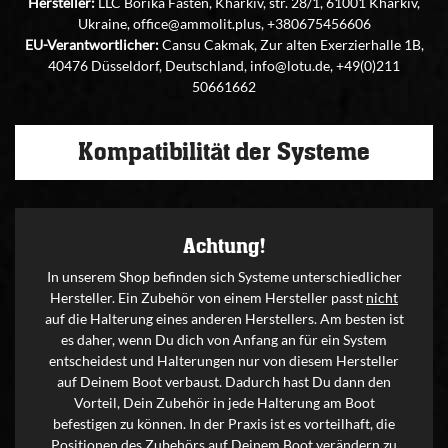
Hersteller:
LLC Borika Fasten, Kharkiv, str. 28/1, 61001 Kharkiv,
Ukraine, office@ammolit.plus, +380675456606
EU-Verantwortlicher:
Cansu Cakmak, Zur alten Exerzierhalle 1B,
40476 Düsseldorf, Deutschland, info@lotu.de, +49(0)211
50661662
Kompatibilität der Systeme
Achtung!
In unserem Shop befinden sich Systeme unterschiedlicher
Hersteller. Ein Zubehör von einem Hersteller passt
nicht
auf die Halterung eines anderen Herstellers. Am besten ist
es daher, wenn Du dich von Anfang an für ein System
entscheidest und Halterungen nur von diesem Hersteller
auf Deinem Boot verbaust. Dadurch hast Du dann den
Vorteil, Dein Zubehör in jede Halterung am Boot
befestigen zu können. In der Praxis ist es vorteilhaft, die
Positionen des Zubehörs auf Deinem Boot verändern zu