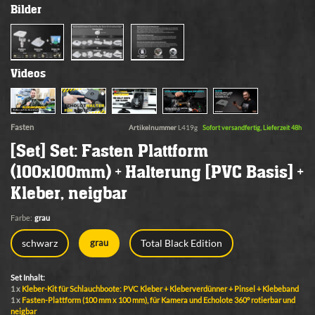
Bilder
Videos
Fasten
Artikelnummer
L419g
Sofort versandfertig, Lieferzeit 48h
[Set] Set: Fasten Plattform
(100x100mm) + Halterung [PVC Basis] +
Kleber, neigbar
Farbe:
grau
schwarz
Total Black Edition
grau
Set Inhalt:
1 x
Kleber-Kit für Schlauchboote: PVC Kleber + Kleberverdünner + Pinsel + Klebeband
1 x
Fasten-Plattform (100 mm x 100 mm), für Kamera und Echolote 360° rotierbar und
neigbar