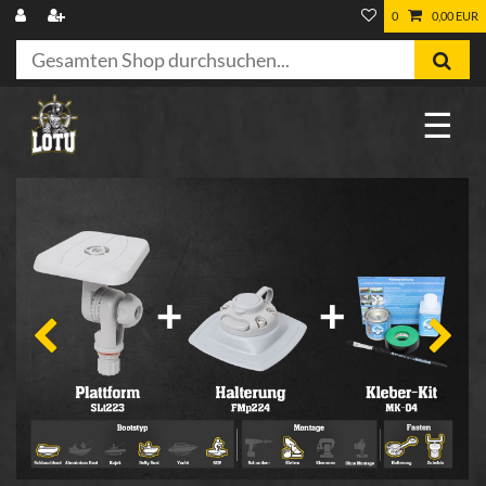
0
0,00 EUR
☰