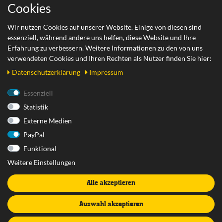
Wichtige Links
Cookies
Zahlungsarten
Wir nutzen Cookies auf unserer Website. Einige von diesen sind
essenziell, während andere uns helfen, diese Website und Ihre
Versand
Erfahrung zu verbessern. Weitere Informationen zu den von uns
Retoure
verwendeten Cookies und Ihren Rechten als Nutzer finden Sie hier:
Daten­schutz­erklärung
Impressum
Rechtliches
Essenziell
Statistik
AGB
Externe Medien
Datenschutzerklärung
PayPal
Impressum
Funktional
Widerrufsrecht
Weitere Einstellungen
Widerrufsformular
Alle akzeptieren
Vertrag widerrufen
Batterieentsorgung
Auswahl akzeptieren