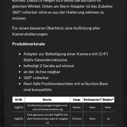
können. Dadurch neigen sich beide Geräte dann im
gleichen Winkel. Unten am Stern-Adapter ist das Zubehör
360° rotierbar ohne es aus der Halterung nehmen zu
müssen.
Für einen besseren Überblick, eine Auflistung aller
Kamerahalterungen:
Produktmerkmale:
Adapter zur Befestigung einer Kamera mit (1/4“)
Stativ-Gewinde inklusive.
befestigt 2 Geräte auf einmal
an der Achse neigbar
360° rotierbar
Navi-Safe Positionsleuchten mit w/Suction Base
sind kompatible
Art.Nr.
Beschr.
Länge
Verlängerbar?
Neigbar?
Einfachste, preisgünstigste und
Ng003
60mm
Nein
Nein
starre Kamerahalterung
Fast genauso wie der Ng003 mit
Ng002
dem Unterschied, dass er neigbar
135mm
Nein
Ja
ist