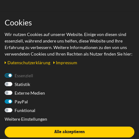
Wichtige Links
Cookies
Zahlungsarten
Wir nutzen Cookies auf unserer Website. Einige von diesen sind
essenziell, während andere uns helfen, diese Website und Ihre
Versand
Erfahrung zu verbessern. Weitere Informationen zu den von uns
Retoure
verwendeten Cookies und Ihren Rechten als Nutzer finden Sie hier:
Daten­schutz­erklärung
Impressum
Rechtliches
Essenziell
Statistik
AGB
Externe Medien
Datenschutzerklärung
PayPal
Impressum
Funktional
Widerrufsrecht
Weitere Einstellungen
Widerrufsformular
Alle akzeptieren
Vertrag widerrufen