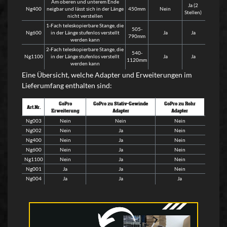
Am oberen und unterem Ende
Ja (2
Ng400
neigbar und lässt sich in der Länge
450mm
Nein
Stellen)
nicht verstellen
1-Fach teleskopierbare Stange, die
505-
Ng600
in der Länge stufenlos verstellt
Ja
Ja
790mm
werden kann
2-Fach teleskopierbare Stange, die
540-
Ng1100
in der Länge stufenlos verstellt
Ja
Ja
1120mm
werden kann
Eine Übersicht, welche Adapter und Erweiterungen im
Lieferumfang enthalten sind:
GoPro
GoPro zu Stativ-Gewinde
GoPro zu Rohr
Art.Nr.
Erweiterung
Adapter
Adapter
Ng003
Nein
Nein
Nein
Ng002
Nein
Ja
Nein
Ng400
Nein
Ja
Nein
Ng600
Nein
Ja
Nein
Ng1100
Nein
Ja
Nein
Ng001
Ja
Ja
Nein
Ng004
Ja
Ja
Ja