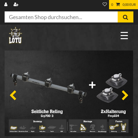
0
0,00 EUR
☰