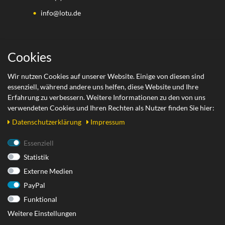
info@lotu.de
Wichtige Links
Cookies
Zahlungsarten
Wir nutzen Cookies auf unserer Website. Einige von diesen sind
essenziell, während andere uns helfen, diese Website und Ihre
Versand
Erfahrung zu verbessern. Weitere Informationen zu den von uns
Retoure
verwendeten Cookies und Ihren Rechten als Nutzer finden Sie hier:
Daten­schutz­erklärung
Impressum
Rechtliches
Essenziell
Statistik
AGB
Externe Medien
Datenschutzerklärung
PayPal
Impressum
Funktional
Widerrufsrecht
Weitere Einstellungen
Widerrufsformular