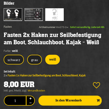
Bilder
Fasten
Artikelnummer
Hm273-2w
Sofort versandfertig, Lieferzeit 48h
Fasten 2x Haken zur Seilbefestigung
am Boot, Schlauchboot, Kajak - Weiß
Farbe:
weiß
schwarz
grau
weiß
Set Inhalt:
2 x
Fasten 1 x Haken zur Seilbefestigung am Boot, Schlauchboot, Kajak
8,00 EUR
inkl. ges. MwSt. zzgl.
Versandkosten
In den Warenkorb