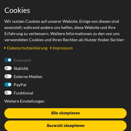
Wichtige Links
Cookies
Zahlungsarten
Wir nutzen Cookies auf unserer Website. Einige von diesen sind
essenziell, während andere uns helfen, diese Website und Ihre
Versand
Erfahrung zu verbessern. Weitere Informationen zu den von uns
Retoure
verwendeten Cookies und Ihren Rechten als Nutzer finden Sie hier:
Daten­schutz­erklärung
Impressum
Rechtliches
Essenziell
Statistik
AGB
Externe Medien
Datenschutzerklärung
PayPal
Impressum
Funktional
Widerrufsrecht
Weitere Einstellungen
Widerrufsformular
Alle akzeptieren
Vertrag widerrufen
Batterieentsorgung
Auswahl akzeptieren