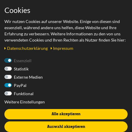
Wichtige Links
Cookies
Zahlungsarten
Wir nutzen Cookies auf unserer Website. Einige von diesen sind
essenziell, während andere uns helfen, diese Website und Ihre
Versand
Erfahrung zu verbessern. Weitere Informationen zu den von uns
Retoure
verwendeten Cookies und Ihren Rechten als Nutzer finden Sie hier:
Daten­schutz­erklärung
Impressum
Rechtliches
Essenziell
Statistik
AGB
Externe Medien
Datenschutzerklärung
PayPal
Impressum
Funktional
Widerrufsrecht
Weitere Einstellungen
Widerrufsformular
Alle akzeptieren
Vertrag widerrufen
Batterieentsorgung
Auswahl akzeptieren