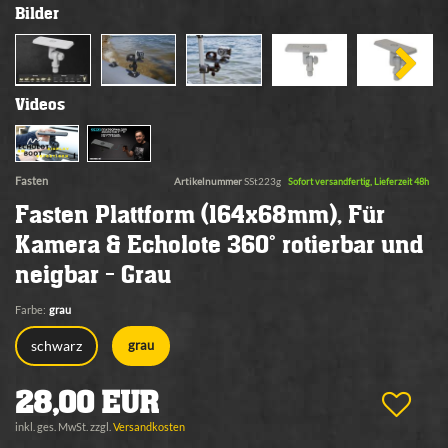
Bilder
Videos
Fasten
Artikelnummer
SSt223g
Sofort versandfertig, Lieferzeit 48h
Fasten Plattform (164x68mm), Für
Kamera & Echolote 360° rotierbar und
neigbar - Grau
Farbe:
grau
schwarz
grau
28,00 EUR
inkl. ges. MwSt. zzgl.
Versandkosten