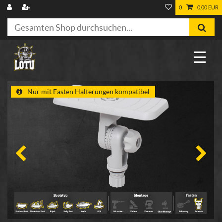
0
0,00 EUR
☰
Nur mit Fasten Halterungen kompatibel