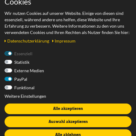
Cookies
Zahlungsarten
Wir nutzen Cookies auf unserer Website. Einige von diesen sind
essenziell, während andere uns helfen, diese Website und Ihre
Versand
Erfahrung zu verbessern. Weitere Informationen zu den von uns
Retoure
verwendeten Cookies und Ihren Rechten als Nutzer finden Sie hier:
Daten­schutz­erklärung
Impressum
Rechtliches
Essenziell
Statistik
AGB
Externe Medien
Datenschutzerklärung
PayPal
Impressum
Funktional
Widerrufsrecht
Weitere Einstellungen
Widerrufsformular
Alle akzeptieren
Vertrag widerrufen
Batterieentsorgung
Auswahl akzeptieren
Alle ablehnen