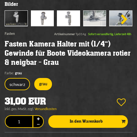
Bilder
Fasten
Artikelnummer
Tp014g
Sofort versandfertig, Lieferzeit 48h
Fasten Kamera Halter mit (1/4“)
Gewinde für Boote Videokamera rotier
& neigbar - Grau
Farbe:
grau
schwarz
grau
31,00 EUR
inkl. ges. MwSt. zzgl.
Versandkosten
In den Warenkorb