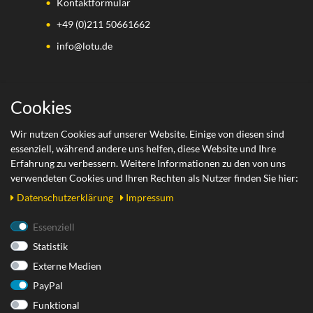
Kontaktformular
+49 (0)211 50661662
info@lotu.de
Wichtige Links
Cookies
Zahlungsarten
Wir nutzen Cookies auf unserer Website. Einige von diesen sind
essenziell, während andere uns helfen, diese Website und Ihre
Versand
Erfahrung zu verbessern. Weitere Informationen zu den von uns
Retoure
verwendeten Cookies und Ihren Rechten als Nutzer finden Sie hier:
Daten­schutz­erklärung
Impressum
Rechtliches
Essenziell
Statistik
AGB
Externe Medien
Datenschutzerklärung
PayPal
Impressum
Funktional