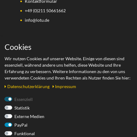
Kontaktformular
+49 (0)211 50661662
info@lotu.de
Wichtige Links
Cookies
Zahlungsarten
Wir nutzen Cookies auf unserer Website. Einige von diesen sind
essenziell, während andere uns helfen, diese Website und Ihre
Versand
Erfahrung zu verbessern. Weitere Informationen zu den von uns
Retoure
verwendeten Cookies und Ihren Rechten als Nutzer finden Sie hier:
Daten­schutz­erklärung
Impressum
Rechtliches
Essenziell
Statistik
AGB
Externe Medien
Datenschutzerklärung
PayPal
Impressum
Funktional