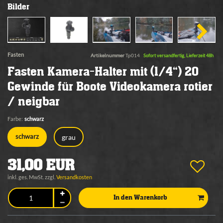
Bilder
Fasten
Artikelnummer
Tp014
Sofort versandfertig, Lieferzeit 48h
Fasten Kamera-Halter mit (1/4“) 20
Gewinde für Boote Videokamera rotier
/ neigbar
Farbe:
schwarz
grau
schwarz
31,00 EUR
inkl. ges. MwSt. zzgl.
Versandkosten
In den Warenkorb