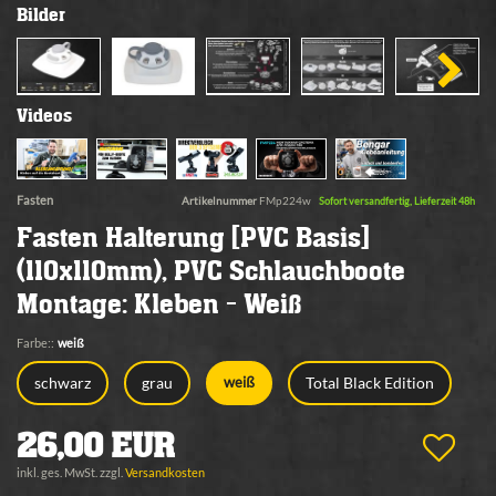
Bilder
Videos
Fasten
Artikelnummer
FMp224w
Sofort versandfertig, Lieferzeit 48h
Fasten Halterung [PVC Basis]
(110x110mm), PVC Schlauchboote
Montage: Kleben - Weiß
Farbe::
weiß
schwarz
grau
Total Black Edition
weiß
26,00 EUR
inkl. ges. MwSt. zzgl.
Versandkosten