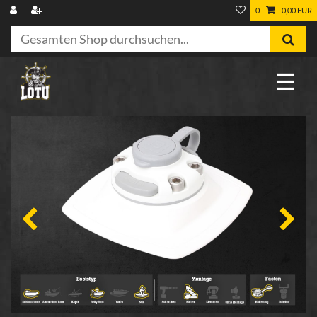
0
0,00 EUR
☰