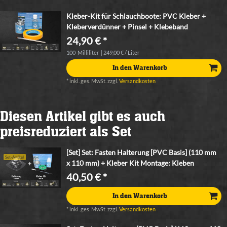
Kleber-Kit für Schlauchboote: PVC Kleber +
Kleberverdünner + Pinsel + Klebeband
24,90 € *
100
Milliliter
| 249,00 € / Liter
In den Warenkorb
*
inkl. ges. MwSt.
zzgl.
Versandkosten
Diesen Artikel gibt es auch
preisreduziert als Set
[Set] Set: Fasten Halterung [PVC Basis] (110 mm
Set-Artikel
x 110 mm) + Kleber Kit Montage: Kleben
40,50 € *
In den Warenkorb
*
inkl. ges. MwSt.
zzgl.
Versandkosten