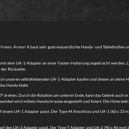
Firmen. Armor-X baut sehr gute wasserdichte Handy- und Tablethüllen und
it dem UA-1-Adapter an einer Fasten-Halterung angebracht werden; z. 
 der Rückseite.
auch unseren selbstklebenden UA-1-Adapter kaufen und diesen an deine H
das Handy klebt.
° drehen. Durch die Rotation am unteren Ende, kann das Gelenk auch in 
gswinkel wird mittels Handschraube eingestellt und fixiert. Die Höhe be
f einem UA-1 Adapter passt. Der Type-M Anschluss und UA-1 (60 x 33 mm
uf den UA-2 Adapter passt. Der Type-T Adapter und UA-2 (90 x 46 mm) A