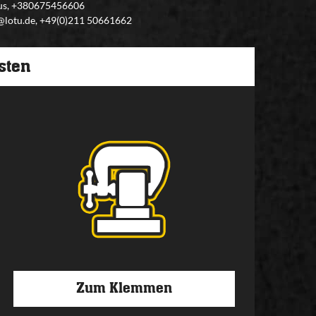
plus, +380675456606
o@lotu.de, +49(0)211 50661662
asten
Zum Klemmen