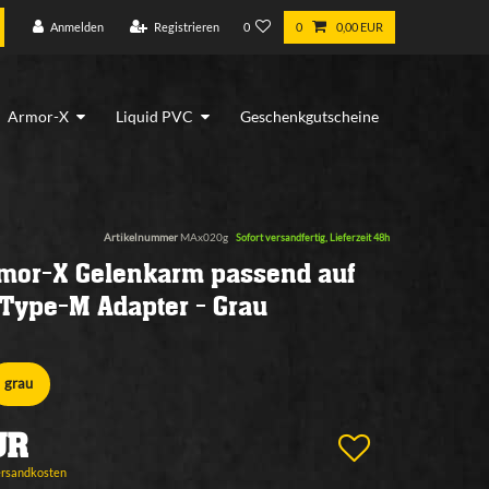
Anmelden
Registrieren
0
0
0,00 EUR
Armor-X
Liquid PVC
Geschenkgutscheine
Artikelnummer
MAx020g
Sofort versandfertig, Lieferzeit 48h
mor-X Gelenkarm passend auf
r Type-M Adapter - Grau
grau
UR
ersandkosten