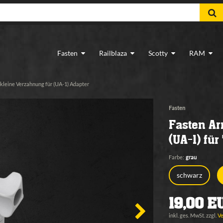
Fasten
Railblaza
Scotty
RAM
kleine Verzahnung für (UA-1) Adapter
Fasten
Fasten Ar
(UA-1) fü
Farbe:
grau
schwarz
19,00 E
inkl. ges. MwSt. zzgl.
V