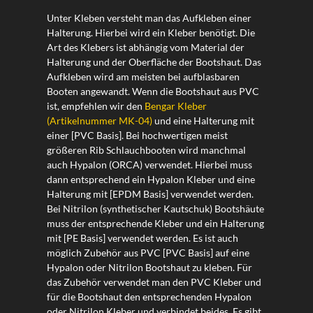
Unter Kleben versteht man das Aufkleben einer
Halterung. Hierbei wird ein Kleber benötigt. Die
Art des Klebers ist abhängig vom Material der
Halterung und der Oberfläche der Bootshaut. Das
Aufkleben wird am meisten bei aufblasbaren
Booten angewandt. Wenn die Bootshaut aus PVC
ist, empfehlen wir den
Bengar Kleber
(Artikelnummer MK-04)
und eine Halterung mit
einer [PVC Basis]. Bei hochwertigen meist
größeren Rib Schlauchbooten wird manchmal
auch Hypalon (ORCA) verwendet. Hierbei muss
dann entsprechend ein Hypalon Kleber und eine
Halterung mit [EPDM Basis] verwendet werden.
Bei Nitrilon (synthetischer Kautschuk) Bootshäute
muss der entsprechende Kleber und ein Halterung
mit [PE Basis] verwendet werden. Es ist auch
möglich Zubehör aus PVC [PVC Basis] auf eine
Hypalon oder Nitrilon Bootshaut zu kleben. Für
das Zubehör verwendet man den PVC Kleber und
für die Bootshaut den entsprechenden Hypalon
oder Nitrilon Kleber und verbindet beides. Es gibt