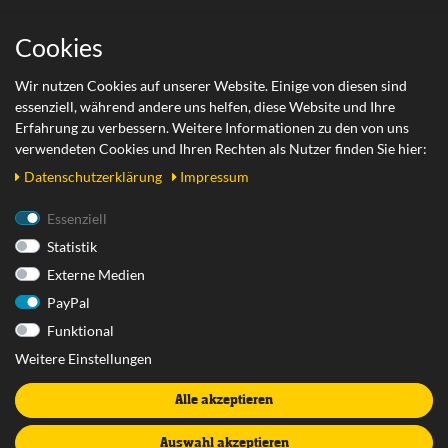
Wichtige Links
Cookies
Zahlungsarten
Wir nutzen Cookies auf unserer Website. Einige von diesen sind
essenziell, während andere uns helfen, diese Website und Ihre
Versand
Erfahrung zu verbessern. Weitere Informationen zu den von uns
Retoure
verwendeten Cookies und Ihren Rechten als Nutzer finden Sie hier:
Daten­schutz­erklärung
Impressum
Rechtliches
Essenziell
Statistik
AGB
Externe Medien
Datenschutzerklärung
PayPal
Impressum
Funktional
Widerrufsrecht
Weitere Einstellungen
Widerrufsformular
Alle akzeptieren
Vertrag widerrufen
Batterieentsorgung
Auswahl akzeptieren