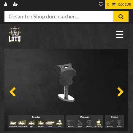
0
0,00 EUR
☰