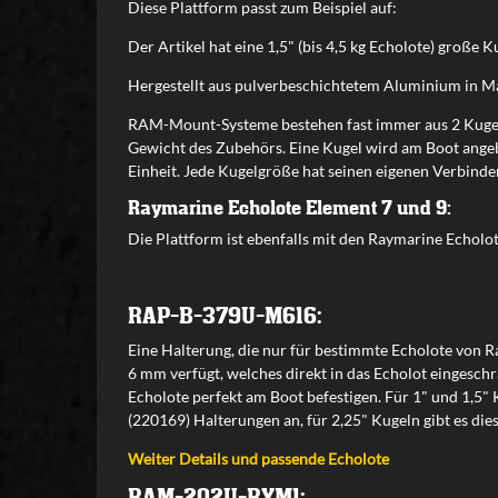
Diese Plattform passt zum Beispiel auf:
Der Artikel hat eine 1,5" (bis 4,5 kg Echolote) große K
Hergestellt aus pulverbeschichtetem Aluminium in Ma
RAM-Mount-Systeme bestehen fast immer aus 2 Kugeln u
Gewicht des Zubehörs. Eine Kugel wird am Boot angeb
Einheit. Jede Kugelgröße hat seinen eigenen Verbinde
Raymarine Echolote Element 7 und 9:
Die Plattform ist ebenfalls mit den Raymarine Echolo
RAP-B-379U-M616:
Eine Halterung, die nur für bestimmte Echolote von Ra
6 mm verfügt, welches direkt in das Echolot einges
Echolote perfekt am Boot befestigen. Für 1" und 1,5"
(220169) Halterungen an, für 2,25" Kugeln gibt es dies
Weiter Details und passende Echolote
RAM-202U-RYM1: