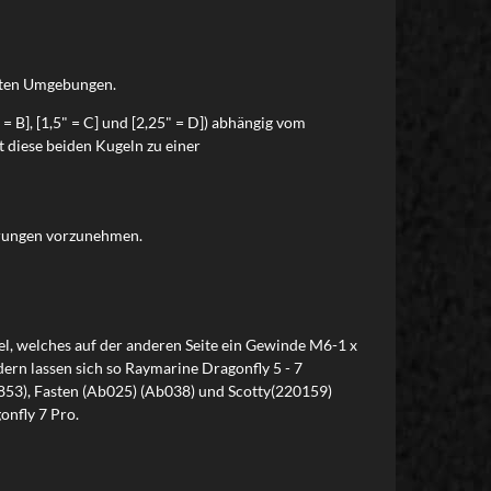
lsten Umgebungen.
B], [1,5" = C] und [2,25" = D]) abhängig vom
 diese beiden Kugeln zu einer
ohrungen vorzunehmen.
gel, welches auf der anderen Seite ein Gewinde M6-1 x
n lassen sich so Raymarine Dragonfly 5 - 7
(L853), Fasten (Ab025) (Ab038) und Scotty(220159)
onfly 7 Pro.