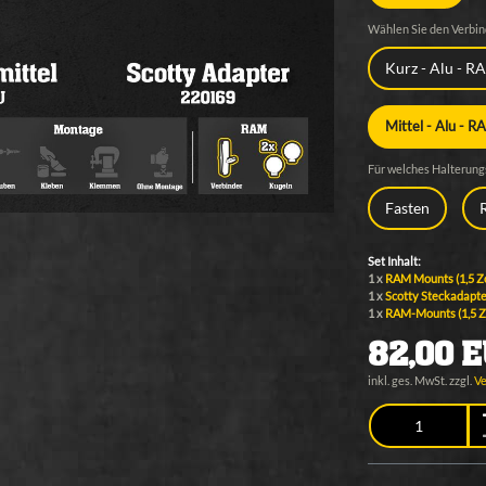
Wählen Sie den Verbin
Kurz - Alu - 
Mittel - Alu -
Für welches Halterung
Fasten
Set Inhalt:
1 x
RAM Mounts (1,5 Zo
1 x
Scotty Steckadapte
1 x
RAM-Mounts (1,5 Zo
82,00 
inkl. ges. MwSt. zzgl.
V