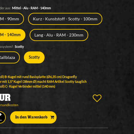
der aus:
Mittel - Alu - RAM - 140mm
RAM - 90mm
Kurz - Kunststoff - Scotty - 100mm
Lang - Alu - RAM - 230mm
 RAM - 140mm
ssystem?:
Scotty
Railblaza
Scotty
ll) B-Kugel mit rund Basisplatte (Ø6,35 cm) Dragonfly
r mit 1,5" Kugel (38mm Ø) macht RAM Artikel Scotty tauglich
ll) C- Kugel Verbinder mittel (140 mm)
EUR
ersandkosten
In den Warenkorb