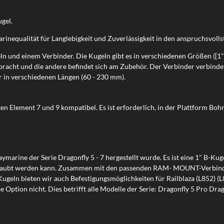
ugel.
rinequalität für Langlebigkeit und Zuverlässigkeit in den anspruchsvol
nd einem Verbinder. Die Kugeln gibt es in verschiedenen Größen ([1" = 
racht und die andere befindet sich am Zubehör. Der Verbinder verbindet
r in verschiedenen Längen (60 - 230 mm).
ten Element 7 und 9 kompatibel. Es ist erforderlich, in der Plattform B
ymarine der Serie Dragonfly 5 - 7 hergestellt wurde. Es ist eine 1" B-Ku
chraubt werden kann. Zusammen mit den passenden RAM- MOUNT-Verbinder
 Kugeln bieten wir auch Befestigungsmöglichkeiten für Railblaza (L852) 
e Option nicht. Dies betrifft alle Modelle der Serie: Dragonfly 5 Pro Drag