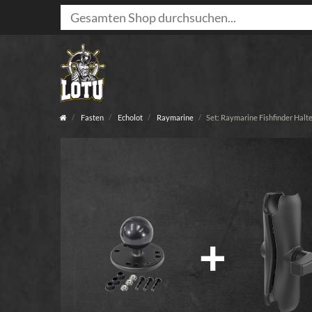
Fasten
Echolot
Raymarine
Set: Raymarine Fishfinder Halt