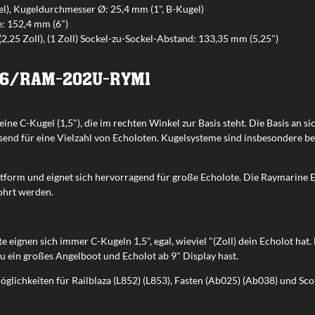
l), Kugeldurchmesser Ø: 25,4 mm (1", B-Kugel)
: 152,4 mm (6")
2,25 Zoll), (1 Zoll) Sockel-zu-Sockel-Abstand: 133,35 mm (5,25")
16/RAM-202U-RYM1
e C-Kugel (1,5"), die im rechten Winkel zur Basis steht. Die Basis an s
end für eine Vielzahl von Echoloten. Kugelsysteme sind insbesondere be
tform und eignet sich hervorragend für große Echolote. Die Raymarine E
ohrt werden.
eignen sich immer C-Kugeln 1,5", egal, wieviel "(Zoll) dein Echolot hat.
ein großes Angelboot und Echolot ab 9" Display hast.
öglichkeiten für Railblaza (L852) (L853), Fasten (Ab025) (Ab038) und Sco