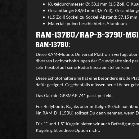
Kugeldurchmesser Ø: 38,1 mm (1,5 Zoll, C-Kuge
Gesamtlänge: 88,90 mm (3,5 Zoll), Gesamtlänge
(1,5 Zoll) Sockel-zu-Sockel-Abstand: 57,15 mm (
Material: pulverbeschichtetes Aluminum
RAM-137BU/RAP-B-379U-M6
RAM-137BU:
Diese RAM-Mounts Universal Plattform verfügt über ein
diversen Lochvorbohrungen der Grundplatte sind pass
sehr flexibel auf seine Bedürfnisse einstellen kann.
Diese Echolothalterung hat eine besonders große Plat
dafür geeignet. Gegebenfalls müssen neue Löcher geb
Das Garmin GPSMAP 741 passt perfekt.
Für Bellyboote, Kajaks oder mittelgroße Schlauchboote 
Nr. RAM-D-115BU) solltest Du dann nehmen, wenn Du 
Für 1" und 1,5" Kugeln bieten wir auch Befestigungsm
Kugeln gibt es diese Option nicht.