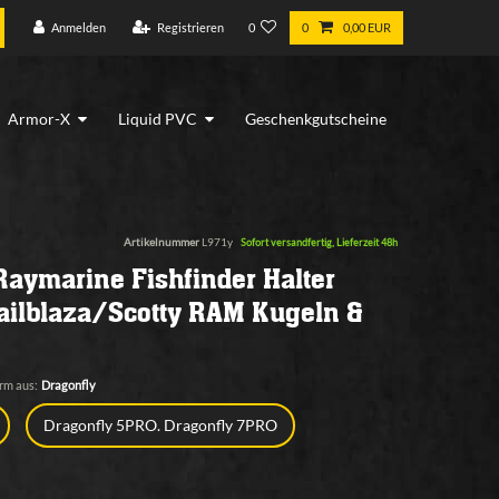
Anmelden
Registrieren
0
0
0,00 EUR
Armor-X
Liquid PVC
Geschenkgutscheine
Artikelnummer
L971y
Sofort versandfertig, Lieferzeit 48h
 Raymarine Fishfinder Halter
ilblaza/Scotty RAM Kugeln &
rm aus:
Dragonfly
Dragonfly 5PRO. Dragonfly 7PRO