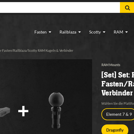
Fasten
Railblaza
Scotty
RAM
er Fasten/Railblaza/Scotty RAM Kugeln & Verbinder
RAM Mounts
[Set] Set:
Fasten/Ra
Verbinder
Wählen Sie die Plattfo
Element 7 & 9
Dragonfly