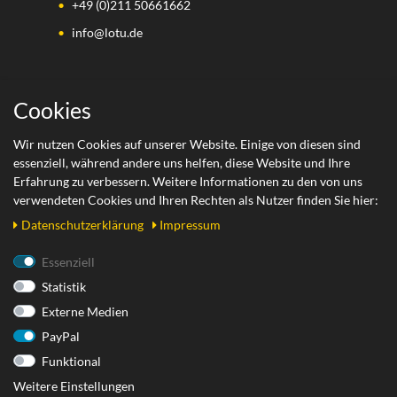
+49 (0)211 50661662
info@lotu.de
Wichtige Links
Cookies
Zahlungsarten
Wir nutzen Cookies auf unserer Website. Einige von diesen sind
essenziell, während andere uns helfen, diese Website und Ihre
Versand
Erfahrung zu verbessern. Weitere Informationen zu den von uns
Retoure
verwendeten Cookies und Ihren Rechten als Nutzer finden Sie hier:
Daten­schutz­erklärung
Impressum
Rechtliches
Essenziell
Statistik
AGB
Externe Medien
Datenschutzerklärung
PayPal
Impressum
Funktional
Widerrufsrecht
Weitere Einstellungen