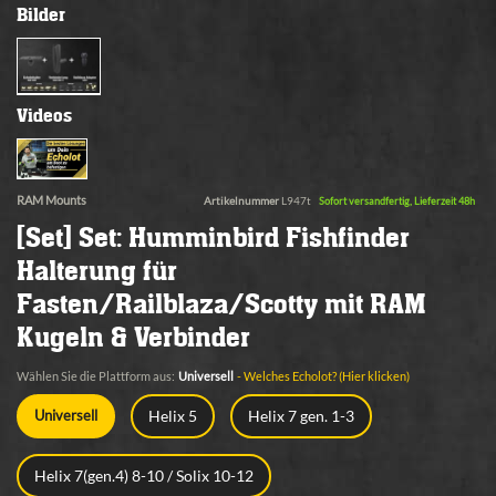
Bilder
Videos
RAM Mounts
Artikelnummer
L947t
Sofort versandfertig, Lieferzeit 48h
[Set] Set: Humminbird Fishfinder
Halterung für
Fasten/Railblaza/Scotty mit RAM
Kugeln & Verbinder
Wählen Sie die Plattform aus:
Universell
- Welches Echolot? (Hier klicken)
Helix 5
Helix 7 gen. 1-3
Universell
Helix 7(gen.4) 8-10 / Solix 10-12