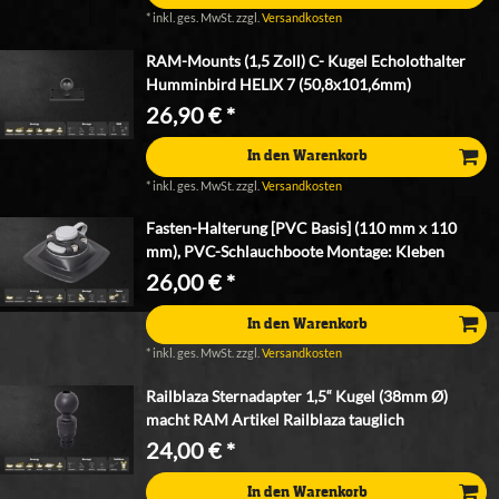
*
inkl. ges. MwSt.
zzgl.
Versandkosten
RAM-Mounts (1,5 Zoll) C- Kugel Echolothalter
Humminbird HELIX 7 (50,8x101,6mm)
26,90 € *
In den Warenkorb
*
inkl. ges. MwSt.
zzgl.
Versandkosten
Fasten-Halterung [PVC Basis] (110 mm x 110
mm), PVC-Schlauchboote Montage: Kleben
26,00 € *
In den Warenkorb
*
inkl. ges. MwSt.
zzgl.
Versandkosten
Railblaza Sternadapter 1,5“ Kugel (38mm Ø)
macht RAM Artikel Railblaza tauglich
24,00 € *
In den Warenkorb