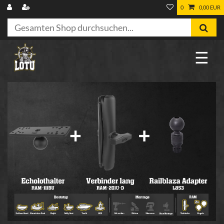
0
0,00 EUR
☰