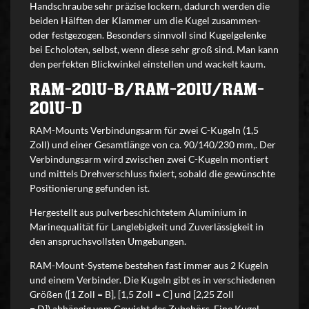
Handschraube sehr präzise lockern, dadurch werden die
beiden Hälften der Klammer um die Kugel zusammen-
oder festgezogen. Besonders sinnvoll sind Kugelgelenke
bei Echoloten, selbst, wenn diese sehr groß sind. Man kann
den perfekten Blickwinkel einstellen und wackelt kaum.
RAM-201U-B/RAM-201U/RAM-
201U-D
RAM-Mounts Verbindungsarm für zwei C-Kugeln (1,5
Zoll) und einer Gesamtlänge von ca. 90/140/230 mm,. Der
Verbindungsarm wird zwischen zwei C-Kugeln montiert
und mittels Drehverschluss fixiert, sobald die gewünschte
Positionierung gefunden ist.
Hergestellt aus pulverbeschichtetem Aluminium in
Marinequalität für Langlebigkeit und Zuverlässigkeit in
den anspruchsvollsten Umgebungen.
RAM-Mount-Systeme bestehen fast immer aus 2 Kugeln
und einem Verbinder. Die Kugeln gibt es in verschiedenen
Größen ([1 Zoll = B], [1,5 Zoll = C] und [2,25 Zoll
= D]) abhängig vom Gewicht des Zubehörs. Eine Kugel