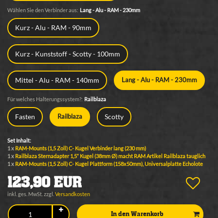
Wählen Sie den Verbinder aus:
Lang - Alu - RAM - 230mm
Kurz - Alu - RAM - 90mm
Kurz - Kunststoff - Scotty - 100mm
Mittel - Alu - RAM - 140mm
Lang - Alu - RAM - 230mm
Für welches Halterungssystem?:
Railblaza
Fasten
Scotty
Railblaza
Set Inhalt:
1 x
RAM-Mounts (1,5 Zoll) C- Kugel Verbinder lang (230 mm)
1 x
Railblaza Sternadapter 1,5“ Kugel (38mm Ø) macht RAM Artikel Railblaza tauglich
1 x
RAM-Mounts (1,5 Zoll) C- Kugel Plattform (158x50mm), Universalplatte Echolote
123,90 EUR
inkl. ges. MwSt. zzgl.
Versandkosten
In den Warenkorb