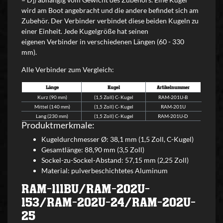
wird am Boot angebracht und die andere befindet sich am
Zubehör. Der Verbinder verbindet diese beiden Kugeln zu
einer Einheit. Jede Kugelgröße hat seinen
eigenen Verbinder in verschiedenen Längen (60 - 330
mm).
Alle Verbinder zum Vergleich:
Länge
Kugel
Artikelnummer
Kurz (90 mm)
(1,5 Zoll) C- Kugel
RAM-201U-B
Mittel (140 mm)
(1,5 Zoll) C- Kugel
RAM-201U
Lang (230 mm)
(1,5 Zoll) C- Kugel
RAM-201U-D
Produktmerkmale:
Kugeldurchmesser Ø: 38,1 mm (1,5 Zoll, C-Kugel)
Gesamtlänge: 88,90 mm (3,5 Zoll)
Sockel-zu-Sockel-Abstand: 57,15 mm (2,25 Zoll)
Material: pulverbeschichtetes Aluminum
RAM-111BU/RAM-202U-
153/RAM-202U-24/RAM-202U-
25