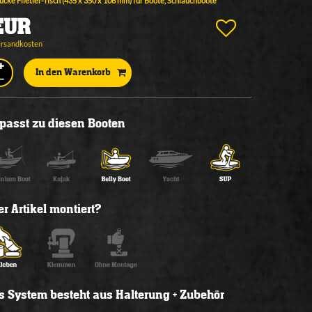
cke Filetier-Tisch (435 x 350 x 106 mm) für Boote, Schlauchboote
EUR
ersandkosten
In den Warenkorb
l passt zu diesen Booten
r Artikel montiert?
s System besteht aus Halterung + Zubehör