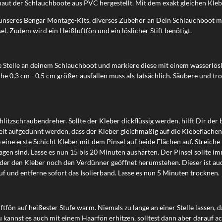
aut der Schlauchboote aus PVC hergestellt. Mit dem exakt gleichen Kle
e unseres Bengar Montage-Kits, diverses Zubehör an Dein Schlauchboot mo
l. Zudem wird ein Heißluftfön und ein löslicher Stift benötigt.
te Stelle an deinem Schlauchboot und markiere diese mit einem wasserlösl
äche 0,3 cm - 0,5 cm größer ausfallen muss als tatsächlich. Säubere und 
tzschraubendreher. Sollte der Kleber dickflüssig werden, hilft Dir der
it aufgedünnt werden, dass der Kleber gleichmäßig auf die Klebefläche
 eine erste Schicht Kleber mit dem Pinsel auf beide Flächen auf. Streich
gen sind. Lasse es nun 15 bis 20 Minuten aushärten. Der Pinsel sollte 
er den Kleber noch den Verdünner geöffnet herumstehen. Dieser ist auch
uf und entferne sofort das Isolierband. Lasse es nun 5 Minuten trocknen.
ftfön auf heißester Stufe warm. Niemals zu lange an einer Stelle lassen
kannst es auch mit einem Haarfön erhitzen, solltest dann aber darauf ac