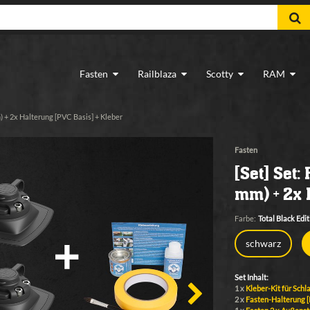
Fasten
Railblaza
Scotty
RAM
) + 2x Halterung [PVC Basis] + Kleber
Fasten
[Set] Set:
mm) + 2x 
Farbe:
Total Black Edit
schwarz
Set Inhalt:
1 x
Kleber-Kit für Sch
2 x
Fasten-Halterung 