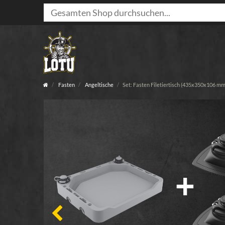
Fasten
Angeltische
Set: Fasten Filetiertisch (435x350x106 mm