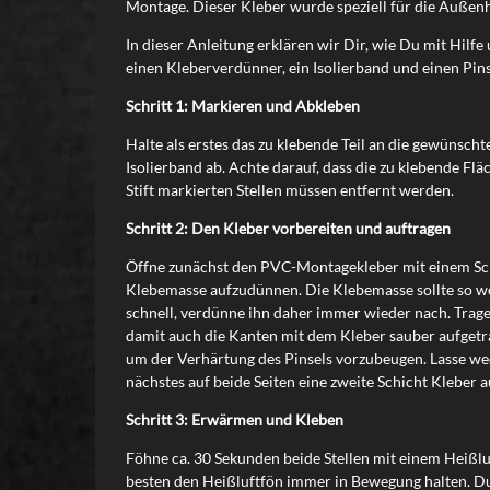
Montage. Dieser Kleber wurde speziell für die Außenh
In dieser Anleitung erklären wir Dir, wie Du mit Hilf
einen Kleberverdünner, ein Isolierband und einen Pinse
Schritt 1: Markieren und Abkleben
Halte als erstes das zu klebende Teil an die gewünsch
Isolierband ab. Achte darauf, dass die zu klebende Fl
Stift markierten Stellen müssen entfernt werden.
Schritt 2: Den Kleber vorbereiten und auftragen
Öffne zunächst den PVC-Montagekleber mit einem Schli
Klebemasse aufzudünnen. Die Klebemasse sollte so we
schnell, verdünne ihn daher immer wieder nach. Trage
damit auch die Kanten mit dem Kleber sauber aufgetra
um der Verhärtung des Pinsels vorzubeugen. Lasse wed
nächstes auf beide Seiten eine zweite Schicht Kleber a
Schritt 3: Erwärmen und Kleben
Föhne ca. 30 Sekunden beide Stellen mit einem Heißlu
besten den Heißluftfön immer in Bewegung halten. Du 