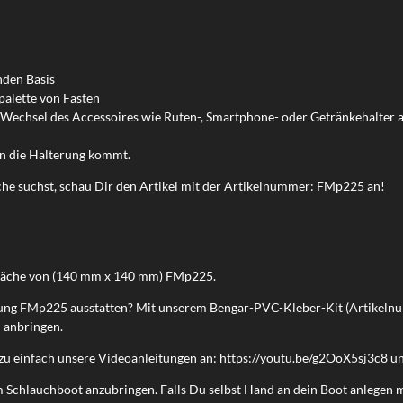
nden Basis
palette von Fasten
Wechsel des Accessoires wie Ruten-, Smartphone- oder Getränkehalter a
in die Halterung kommt.
che suchst, schau Dir den Artikel mit der Artikelnummer: FMp225 an!
 Fläche von (140 mm x 140 mm)
FMp225
.
terung FMp225 ausstatten? Mit unserem Bengar-PVC-Kleber-Kit (Artike
 anbringen.
zu einfach unsere Videoanleitungen an:
https://youtu.be/g2OoX5sj3c8
un
Schlauchboot anzubringen. Falls Du selbst Hand an dein Boot anlegen mö