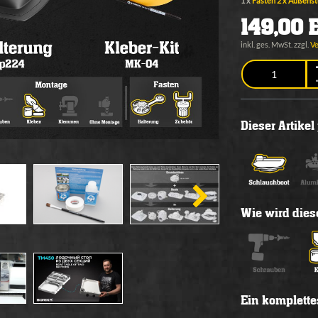
1 x
Fasten 2 x Außenstü
149,00 
inkl. ges. MwSt. zzgl.
V
Dieser Artike
Wie wird diese
Ein komplette