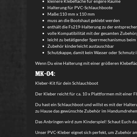
kleinere Klebefläche für engere Räume
Halterung für PVC-Schlauchboote
Maße:110 mm x 110 mm
muss an die Bootshaut geklebt werden
enthält die Fs219-Halterung zu der entspreche
volle Kompatibilität mit der gesamten Zubehör
leicht zu betätigender Sperrmechanismus beim 
Zubehör kinderleicht austauschbar
Schutzkappe, damit kein Wasser oder Schmutz 
Wenn Du eine Halterung mit einer größeren Klebeflä
MK-04:
Kleber-Kit für dein Schlauchboot
Der Kleber reicht für ca. 10 x Plattformen mit einer
Du hast ein Schlauchboot und willst es mit der Hal
zu Hause das gewünschte Zubehör im Handumdrehen
Das Anbringen wird zum Kinderspiel! Schaut Euch da
Unser PVC-Kleber eignet sich perfekt, um Zubehör am 