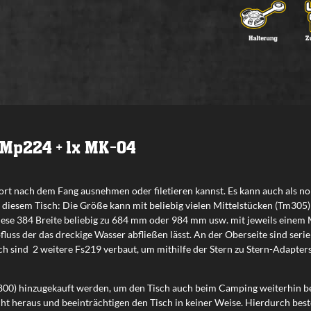
 FMp224 + 1x MK-04
sofort nach dem Fang ausnehmen oder filetieren kannst. Es kann auch als
 diesem Tisch: Die Größe kann mit beliebig vielen Mittelstücken (Tm305
e 384 Breite beliebig zu 684 mm oder 984 mm usw. mit jeweils einem M
fluss der das dreckige Wasser abfließen lässt. An der Oberseite sind ser
 sind 2 weitere Fs219 verbaut, um mithilfe der Stern zu Stern-Adapters (
00) hinzugekauft werden, um den Tisch auch beim Camping weiterhin ben
icht heraus und beeinträchtigen den Tisch in keiner Weise. Hierdurch bes