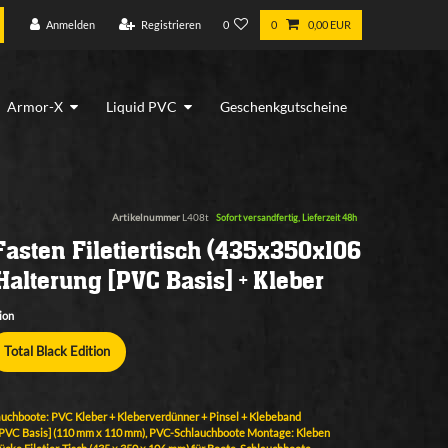
Anmelden
Registrieren
0
0
0,00 EUR
Armor-X
Liquid PVC
Geschenkgutscheine
Artikelnummer
L408t
Sofort versandfertig, Lieferzeit 48h
 Fasten Filetiertisch (435x350x106
Halterung [PVC Basis] + Kleber
ion
Total Black Edition
lauchboote: PVC Kleber + Kleberverdünner + Pinsel + Klebeband
[PVC Basis] (110 mm x 110 mm), PVC-Schlauchboote Montage: Kleben