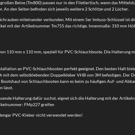
großen Beine (Tm800) passen nur in den Filetiertisch, wenn das Mittelst
. An den Seiten befinden sich jeweils weitere 2 Schlitze und 2 Löcher.
3 Schrauben miteinander verbunden. Mit einem 5er Imbuss-Schlüssel ist di
Artikel mit der Artikelnummer Tm755 das richtige. Innenmaße: 310 mm Hö
 von 110 mm x 110 mm, speziell für PVC-Schlauchboote. Die Halterung 
nstallation an PVC-Schlauchbooten perfekt geeignet. Den besten Halt bi
h mit dem selbstklebenden Doppelkleber VHB von 3M befestigen. Der Dop
r Bootshaut von Schlauchbooten kann es beim zu häufigen Auf- und Abbau
n lässt.
ende Halterung dafür suchst, eignet sich die Halterung mit der Artikel
rtikelnummer: FMp227 greifen
Bengar PVC-Kleber nicht verwendet werden!