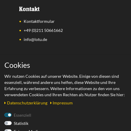
Kontakt
Kontaktformular
+49 (0)211 50661662
info@lotu.de
Wichtige Links
Cookies
Zahlungsarten
Wir nutzen Cookies auf unserer Website. Einige von diesen sind
essenziell, während andere uns helfen, diese Website und Ihre
Versand
Erfahrung zu verbessern. Weitere Informationen zu den von uns
Retoure
verwendeten Cookies und Ihren Rechten als Nutzer finden Sie hier:
Daten­schutz­erklärung
Impressum
Rechtliches
Essenziell
Statistik
AGB