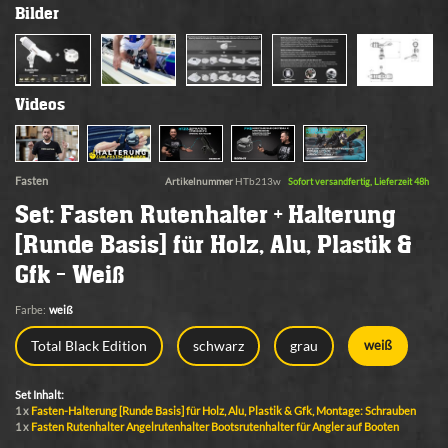
Bilder
Videos
Fasten
Artikelnummer
HTb213w
Sofort versandfertig, Lieferzeit 48h
Set: Fasten Rutenhalter + Halterung
[Runde Basis] für Holz, Alu, Plastik &
Gfk - Weiß
Farbe:
weiß
Total Black Edition
schwarz
grau
weiß
Set Inhalt:
1 x
Fasten-Halterung [Runde Basis] für Holz, Alu, Plastik & Gfk, Montage: Schrauben
1 x
Fasten Rutenhalter Angelrutenhalter Bootsrutenhalter für Angler auf Booten