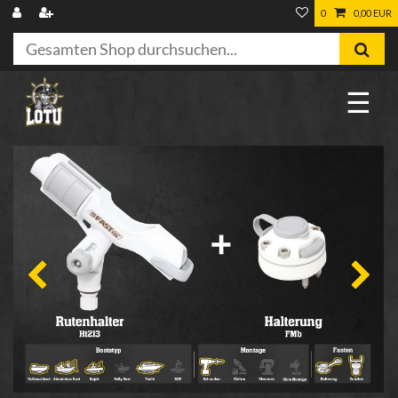
0
0,00 EUR
☰