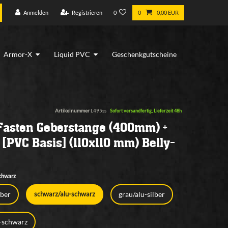
Anmelden
Registrieren
0
0
0,00 EUR
Armor-X
Liquid PVC
Geschenkgutscheine
Artikelnummer
L495ss
Sofort versandfertig, Lieferzeit 48h
: Fasten Geberstange (400mm) +
 [PVC Basis] (110x110 mm) Belly-
chwarz
lber
grau/alu-silber
schwarz/alu-schwarz
u-schwarz