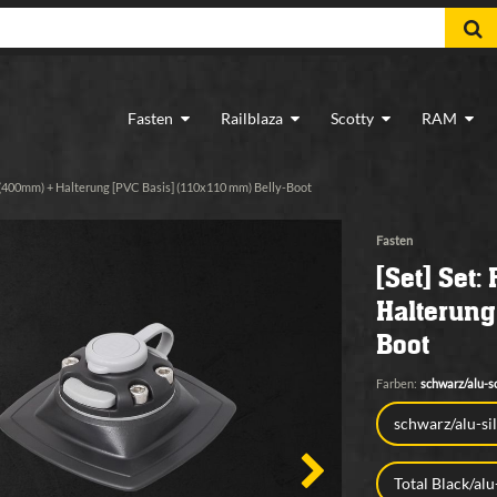
Fasten
Railblaza
Scotty
RAM
(400mm) + Halterung [PVC Basis] (110x110 mm) Belly-Boot
Fasten
[Set] Set
Halterung
Boot
Farben:
schwarz/alu-s
schwarz/alu-si
Total Black/al