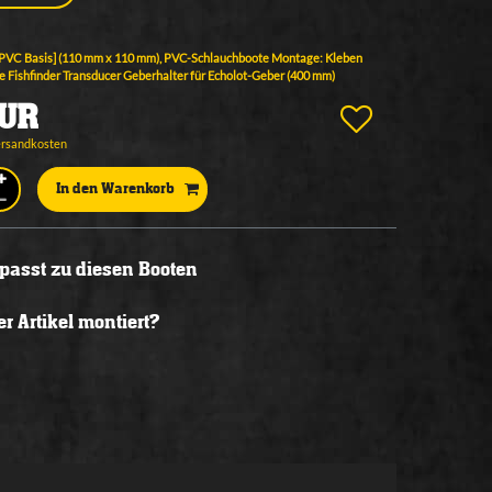
[PVC Basis] (110 mm x 110 mm), PVC-Schlauchboote Montage: Kleben
 Fishfinder Transducer Geberhalter für Echolot-Geber (400 mm)
EUR
ersandkosten
In den Warenkorb
l passt zu diesen Booten
r Artikel montiert?