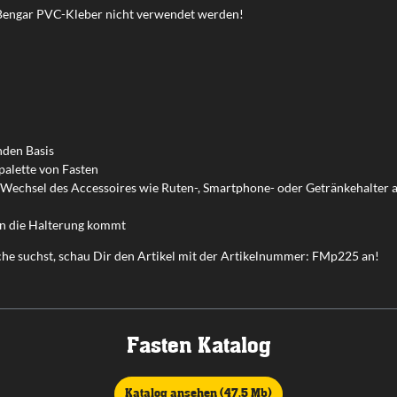
Bengar PVC-Kleber nicht verwendet werden!
nden Basis
palette von Fasten
Wechsel des Accessoires wie Ruten-, Smartphone- oder Getränkehalter a
in die Halterung kommt
che suchst, schau Dir den Artikel mit der Artikelnummer: FMp225 an!
Fasten Katalog
Katalog ansehen (47,5 Mb)