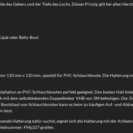
 des Gebers und der Tiefe des Lochs. Dieses Prinzip gilt bei allen Herstel
Kajak oder Belly-Boot
 von 110 mm x 110 mm, speziell für PVC-Schlauchboote. Die Halterung 
nstallation an PVC-Schlauchbooten perfekt geeignet. Den besten Halt bi
h mit dem selbstklebenden Doppelkleber VHB von 3M befestigen. Der Dop
r Bootshaut von Schlauchbooten kann es beim zu häufigen Auf- und Abbau
n lässt.
ende Halterung dafür suchst, eignet sich die Halterung mit der Artikel
rtikelnummer: FMp227 greifen.