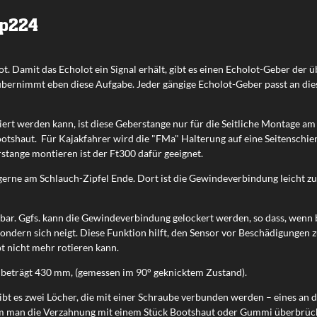
FMp224
t. Damit das Echolot ein Signal erhält, gibt es einen Echolot-Geber der ü
ernimmt eben diese Aufgabe. Jeder gängige Echolot-Geber passt an dies
iert werden kann, ist diese Geberstange nur für die Seitliche Montage a
otshaut. Für Kajakfahrer wird die "FMa" Halterung auf eine Seitenschiene 
tange montieren ist der Ft300 dafür geeignet.
gerne am Schlauch-Zipfel Ende. Dort ist die Gewindeverbindung leicht zu
tellbar. Ggfs. kann die Gewindeverbindung gelockert werden, so dass, we
 sondern sich neigt. Diese Funktion hilft, den Sensor vor Beschädigungen 
t nicht mehr rotieren kann.
 beträgt 430 mm, (gemessen im 90° geknicktem Zustand).
ibt es zwei Löcher, die mit einer Schraube verbunden werden – eines an 
m man die Verzahnung mit einem Stück Bootshaut oder Gummi überbrückt.