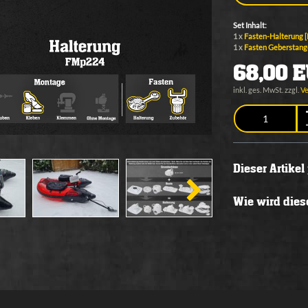
Set Inhalt:
1 x
Fasten-Halterung 
1 x
Fasten Geberstange
68,00 
inkl. ges. MwSt. zzgl.
V
Dieser Artike
Wie wird diese