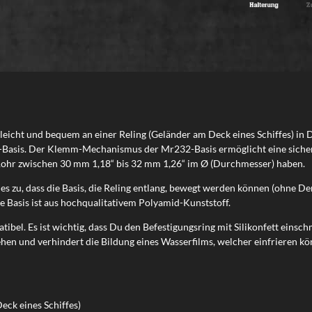
 leicht und bequem an einer Reling (Geländer am Deck eines Schiffes) i
Basis. Der Klemm-Mechanismus der Mr232-Basis ermöglicht eine sichere B
 Rohr zwischen 30 mm 1,18“ bis 32 mm 1,26“ im Ø (Durchmesser) haben.
 es zu, dass die Basis, die Reling entlang, bewegt werden können (ohne 
e Basis ist aus hochqualitativem Polyamid-Kunststoff.
bel. Es ist wichtig, dass Du den Befestigungsring mit Silikonfett einschm
hen und verhindert die Bildung eines Wasserfilms, welcher einfrieren kö
eck eines Schiffes)