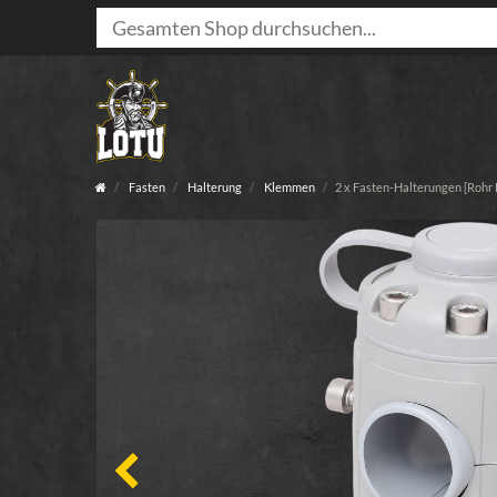
Fasten
Halterung
Klemmen
2 x Fasten-Halterungen [Rohr