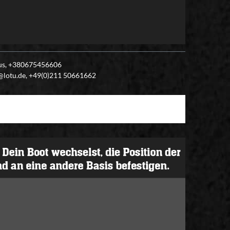
plus, +380675456606
o@lotu.de, +49(0)211 50661662