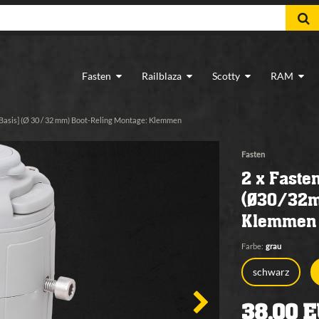
Fasten
Railblaza
Scotty
RAM
 Basis] (Ø 30 / 32 mm) Boot-Reling Montage: Klemmen
Fasten
2 x Faste
(Ø30/32m
Klemmen 
Farbe:
grau
schwarz
38,00 