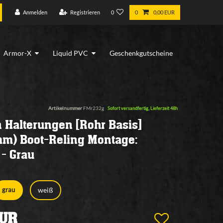
Anmelden
Registrieren
0
0
0,00 EUR
Armor-X
Liquid PVC
Geschenkgutscheine
Artikelnummer
FMr232g
Sofort versandfertig, Lieferzeit 48h
n Halterungen [Rohr Basis]
m) Boot-Reling Montage:
- Grau
weiß
grau
EUR