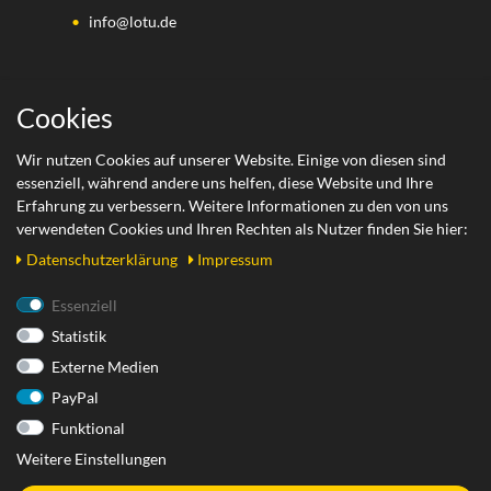
info@lotu.de
Wichtige Links
Cookies
Zahlungsarten
Wir nutzen Cookies auf unserer Website. Einige von diesen sind
essenziell, während andere uns helfen, diese Website und Ihre
Versand
Erfahrung zu verbessern. Weitere Informationen zu den von uns
Retoure
verwendeten Cookies und Ihren Rechten als Nutzer finden Sie hier:
Daten­schutz­erklärung
Impressum
Rechtliches
Essenziell
Statistik
AGB
Externe Medien
Datenschutzerklärung
PayPal
Impressum
Funktional
Widerrufsrecht
Weitere Einstellungen
Widerrufsformular