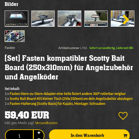
Bilder
Fasten
Artikelnummer
L786
Sofort versandfertig, Lieferzeit 48h
[Set] Fasten kompatibler Scotty Bait
Board (250x310mm) für Angelzubehör
und Angelköder
Set Inhalt:
1 x
Fasten Stern-zu-Stern-Adapter eine Seite fixiert andere 360° rotierbar neigbar
1 x
Scotty Bait Board 455 kleiner Tisch (250x310mm) um dein Angelzubehör abzulegen
1 x
Fasten-Halterung [Scotty Basis] für Kajaks, Montage: Schrauben
59,40 EUR
inkl. ges. MwSt. zzgl.
Versandkosten
In den Warenkorb