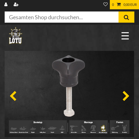
0
0,00 EUR
☰