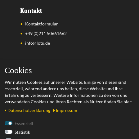
Kontakt
Kontaktformular
+49 (0)211 50661662
info@lotu.de
Wichtige Links
Cookies
Zahlungsarten
Wir nutzen Cookies auf unserer Website. Einige von diesen sind
essenziell, während andere uns helfen, diese Website und Ihre
Versand
Erfahrung zu verbessern. Weitere Informationen zu den von uns
Retoure
verwendeten Cookies und Ihren Rechten als Nutzer finden Sie hier:
Daten­schutz­erklärung
Impressum
Rechtliches
Essenziell
Statistik
AGB